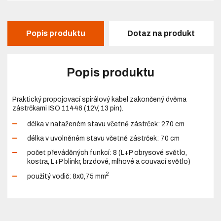
Popis produktu
Dotaz na produkt
Popis produktu
Praktický propojovací spirálový kabel zakončený dvěma
zástrčkami ISO 11446 (12V, 13 pin).
délka v nataženém stavu včetně zástrček: 270 cm
délka v uvolněném stavu včetně zástrček: 70 cm
počet převáděných funkcí: 8 (L+P obrysové světlo,
kostra, L+P blinkr, brzdové, mlhové a couvací světlo)
2
použitý vodič: 8x0,75 mm