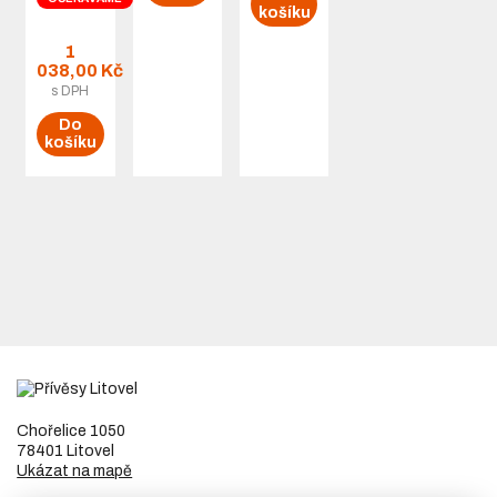
spirálový,
košíku
1x
1
zástrčka
038,00 Kč
7pól, 1x
s DPH
zásuvka
kabelová
Do
košíku
13 pól
12V
Chořelice 1050
78401 Litovel
Ukázat na mapě