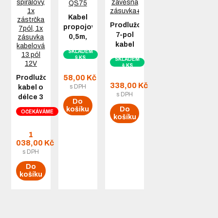
Kabel
Prodlužovací
propojovací
7-pol
0,5m,
kabel
zakončení
SKLADEM
1m
QS75
9 KS
SKLADEM
závěsná
4 KS
zásuvka+vidlice
58,00 Kč
Prodlužovací
338,00 Kč
s DPH
kabel o
s DPH
délce 3
Do
m
košíku
Do
OČEKÁVÁME
spirálový,
košíku
1x
1
zástrčka
038,00 Kč
7pól, 1x
s DPH
zásuvka
kabelová
Do
košíku
13 pól
12V