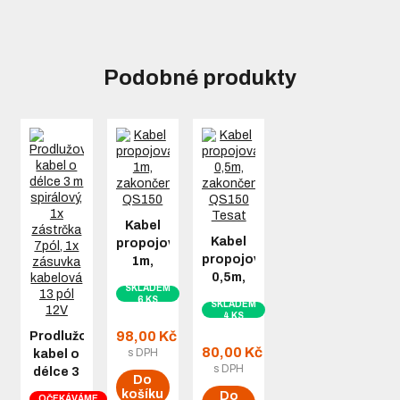
Podobné produkty
Kabel
Kabel
propojovací
propojovací
1m,
0,5m,
zakončení
SKLADEM
zakončení
QS150
6 KS
SKLADEM
QS150
4 KS
Tesat
98,00 Kč
Prodlužovací
80,00 Kč
s DPH
kabel o
s DPH
délce 3
Do
m
košíku
Do
OČEKÁVÁME