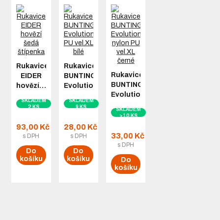
Rukavice
Rukavice
Rukavice
EIDER
BUNTING
BUNTING
hovězí…
Evolution…
Evolution…
SKLADEM
SKLADEM
2 KS
9 KS
SKLADEM
>10 KS
93,00 Kč
28,00 Kč
33,00 Kč
s DPH
s DPH
s DPH
Do
Do
košíku
košíku
Do
košíku