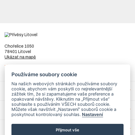
Chořelice 1050
78401 Litovel
Ukázat na mapě
IČ
73023205
DIČ
CZ8253255307
Používáme soubory cookie
Na našich webových stránkách používáme soubory
cookie, abychom vám poskytli co nejrelevantnější
Přívěsy a náhradní díly
zážitek tím, že si zapamatujeme vaše preference a
opakované návštěvy. Kliknutím na „Přijmout vše“
souhlasíte s používáním VŠECH souborů cookie.
Můžete však navštívit „Nastavení“ souborů cookie a
Servis
poskytnout kontrolovaný souhlas.
Nastavení
Mohlo by Vás zajímat
Přijmout vše