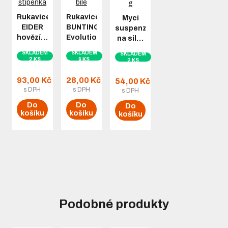
Rukavice
Rukavice
Mycí
EIDER
BUNTING
suspenze
hovězí…
Evolution…
na sil…
SKLADEM
SKLADEM
SKLADEM
2 KS
9 KS
2 KS
93,00 Kč
28,00 Kč
54,00 Kč
s DPH
s DPH
s DPH
Do
Do
Do
košíku
košíku
košíku
Podobné produkty