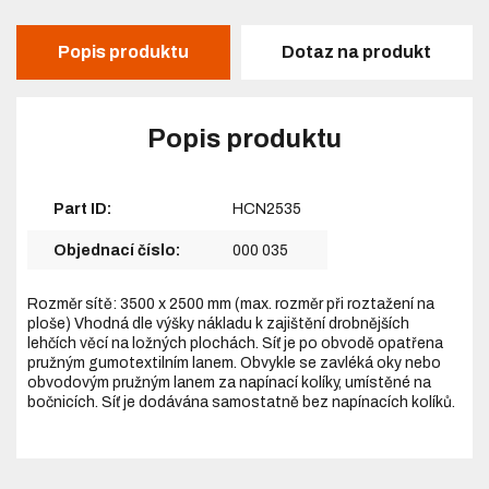
Popis produktu
Dotaz na produkt
Popis produktu
Part ID:
HCN2535
Objednací číslo:
000 035
Rozměr sítě: 3500 x 2500 mm (max. rozměr při roztažení na
ploše) Vhodná dle výšky nákladu k zajištění drobnějších
lehčích věcí na ložných plochách. Síť je po obvodě opatřena
pružným gumotextilním lanem. Obvykle se zavléká oky nebo
obvodovým pružným lanem za napínací kolíky, umístěné na
bočnicích. Síť je dodávána samostatně bez napínacích kolíků.