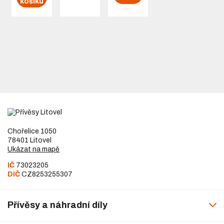
košíku
Chořelice 1050
78401 Litovel
Ukázat na mapě
IČ
73023205
DIČ
CZ8253255307
Přívěsy a náhradní díly