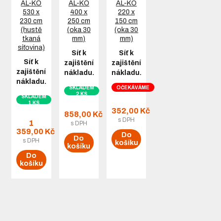
Síť k
Síť k
Síť k
zajištění
zajištění
zajištění
nákladu…
nákladu…
nákladu…
SKLADEM
OČEKÁVÁME
2 KS
SKLADEM
1 KS
352,00 Kč
858,00 Kč
s DPH
1
s DPH
359,00 Kč
Do
Do
s DPH
košíku
košíku
Do
košíku