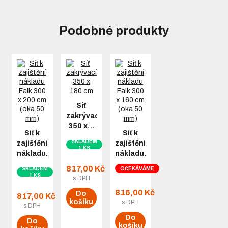
Podobné produkty
Síť
zakrývací
350 x…
Síť k
Síť k
SKLADEM
zajištění
zajištění
1 KS
nákladu…
nákladu…
817,00 Kč
SKLADEM
OČEKÁVÁME
1 KS
s DPH
816,00 Kč
Do
817,00 Kč
košíku
s DPH
s DPH
Do
Do
košíku