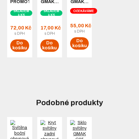
PROMOT…
GMAK…
GMAK…
SKLADEM
SKLADEM
OČEKÁVÁME
4 KS
4 KS
55,00 Kč
72,00 Kč
17,00 Kč
s DPH
s DPH
s DPH
Do
Do
Do
košíku
košíku
košíku
Podobné produkty