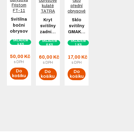
Svítilna
Kryt
Sklo
boční
svítilny
svítilny
obrysová…
zadní…
GMAK…
SKLADEM
SKLADEM
SKLADEM
4 KS
6 KS
1 KS
50,00 Kč
60,00 Kč
17,00 Kč
s DPH
s DPH
s DPH
Do
Do
Do
košíku
košíku
košíku