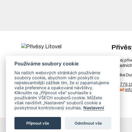
Přívěs
Chořelice 1050
Prodej pří
Používáme soubory cookie
78401 Litovel
náhradních
Ukázat na mapě
Na našich webových stránkách používáme
Monika Du
soubory cookie, abychom vám poskytli co
IČ
73023205
nejrelevantnější zážitek tím, že si zapamatujeme
DIČ
CZ8253255307
Tel.
775 1
vaše preference a opakované návštěvy.
E-mail
inf
Kliknutím na „Přijmout vše“ souhlasíte s
používáním VŠECH souborů cookie. Můžete
však navštívit „Nastavení“ souborů cookie a
poskytnout kontrolovaný souhlas.
Nastavení
Přijmout vše
Odmítnout vše