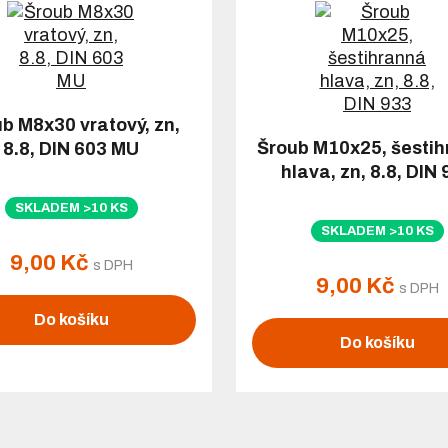
b M8x30 vratový, zn,
Šroub M10x25, šesti
8.8, DIN 603 MU
hlava, zn, 8.8, DIN
SKLADEM >10 KS
SKLADEM >10 KS
9,00 Kč
s DPH
9,00 Kč
s DPH
Do košíku
Do košíku