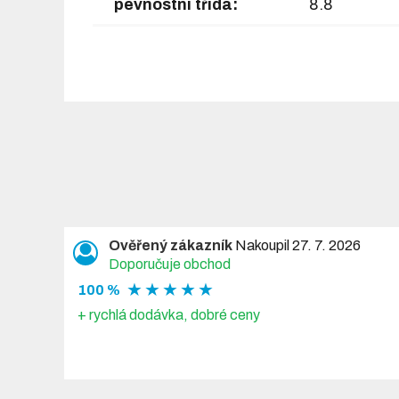
pevnostní třída:
8.8
materiál:
ocel, pozink
Objednací číslo:
150 003
Ověřený zákazník
Nakoupil 27. 7. 2026
Doporučuje obchod
★ ★ ★ ★ ★
100 %
+ rychlá dodávka, dobré ceny