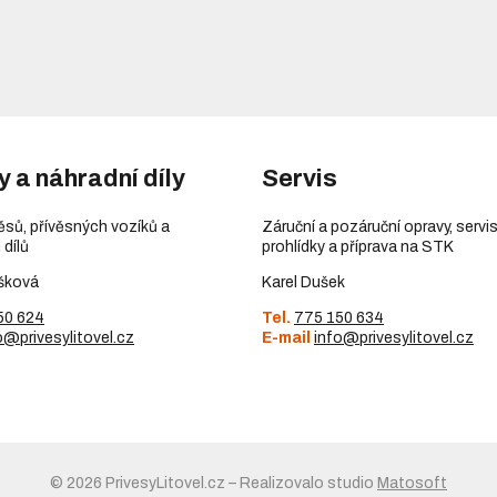
y a náhradní díly
Servis
věsů, přívěsných vozíků a
Záruční a pozáruční opravy, servis
 dílů
prohlídky a příprava na STK
šková
Karel Dušek
50 624
Tel.
775 150 634
o@privesylitovel.cz
E-mail
info@privesylitovel.cz
© 2026 PrivesyLitovel.cz
–
Realizovalo studio
Matosoft