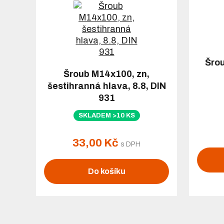
Šrou
Šroub M14x100, zn,
šestihranná hlava, 8.8, DIN
931
SKLADEM >10 KS
33,00 Kč
s DPH
Do košíku