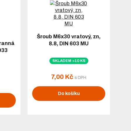
Šroub M6x30 vratový, zn,
hranná
8.8, DIN 603 MU
 933
SKLADEM >10 KS
7,00 Kč
s DPH
Do košíku