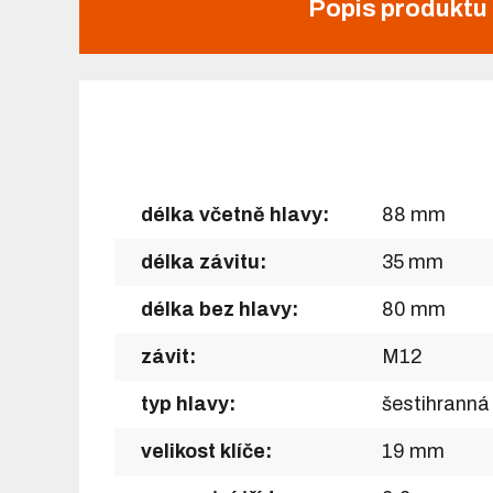
Popis produktu
délka včetně hlavy:
88 mm
délka závitu:
35 mm
délka bez hlavy:
80 mm
závit:
M12
typ hlavy:
šestihranná
velikost klíče:
19 mm