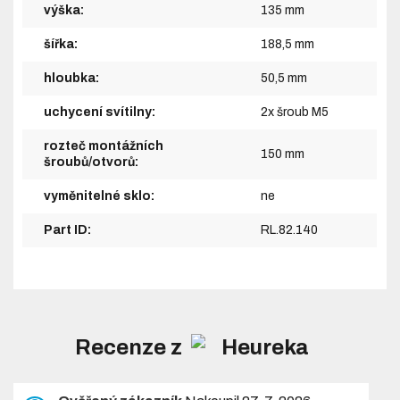
výška:
135 mm
šířka:
188,5 mm
hloubka:
50,5 mm
uchycení svítilny:
2x šroub M5
rozteč montážních
150 mm
šroubů/otvorů:
vyměnitelné sklo:
ne
Part ID:
RL.82.140
Recenze z