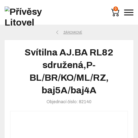
0
ŽÁROVKOVÉ
Svítilna AJ.BA RL82
sdružená,P-
BL/BR/KO/ML/RZ,
baj5A/baj4A
Objednací číslo: 82140