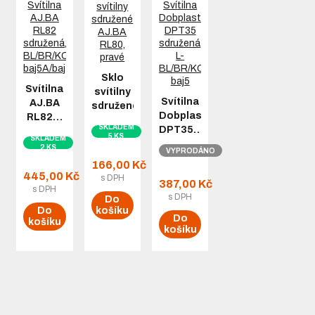
Sklo
Svítilna
svítilny
Svítilna
AJ.BA
sdružené…
Dobplast
RL82…
SKLADEM
DPT35…
5 KS
SKLADEM
2 KS
VYPRODÁNO
166,00 Kč
445,00 Kč
s DPH
387,00 Kč
s DPH
s DPH
Do
Do
košíku
Do
košíku
košíku