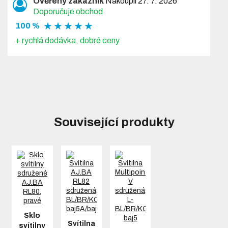
Ověřený zákazník
Nakoupil 27. 7. 2026
Doporučuje obchod
★ ★ ★ ★ ★
100 %
+ rychlá dodávka, dobré ceny
Související produkty
Sklo
Svítilna
svítilny