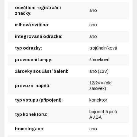
osvětlení registrační
ano
značky:
mlhová svítilna:
ano
integrovaná odrazka:
ano
typ odrazky:
trojúhelníková
provedení lampy:
žárovkové
žárovky součástí balení:
ano (12V)
12/24V (dle
provozní napětí:
žárovek)
typ vstupu (připojení):
konektor
bajonet 5 pinů
typ konektoru:
AJ.BA
homologace:
ano