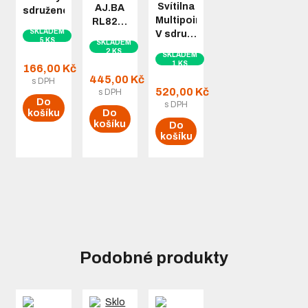
Svítilna
AJ.BA
sdružené…
Multipoint
RL82…
SKLADEM
V sdru…
5 KS
SKLADEM
2 KS
SKLADEM
1 KS
166,00 Kč
445,00 Kč
s DPH
520,00 Kč
s DPH
Do
s DPH
košíku
Do
košíku
Do
košíku
Podobné produkty