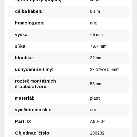
délka kabelu:
0,1 m
homologace:
ano
výška:
45 mm
šířka:
79,7 mm
hloubka:
22 mm
uchycení svítilny:
2x otvor 5,5mm
rozteč montážních
53 mm
šroubů/otvorů:
materiál:
plast
vyměnitelné sklo:
ano
Part ID:
A00434
Objednací číslo:
100232