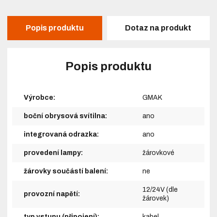
Popis produktu
Dotaz na produkt
Popis produktu
Výrobce:
GMAK
boční obrysová svítilna:
ano
integrovaná odrazka:
ano
provedení lampy:
žárovkové
žárovky součástí balení:
ne
12/24V (dle
provozní napětí:
žárovek)
typ vstupu (připojení):
kabel