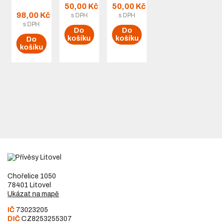
50,00 Kč
50,00 Kč
98,00 Kč
s DPH
s DPH
s DPH
Do
Do
košíku
košíku
Do
košíku
Chořelice 1050
78401 Litovel
Ukázat na mapě
IČ
73023205
DIČ
CZ8253255307