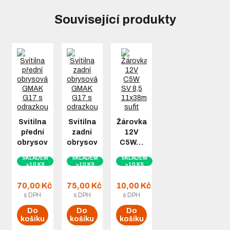
Související produkty
Svítilna
Svítilna
Žárovka
přední
zadní
12V
obrysová…
obrysová…
C5W…
SKLADEM
SKLADEM
SKLADEM
>10 KS
>10 KS
>10 KS
70,00 Kč
75,00 Kč
10,00 Kč
s DPH
s DPH
s DPH
Do
Do
Do
košíku
košíku
košíku