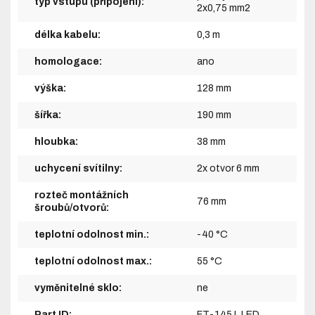
typ vstupu (připojení):
2x0,75 mm2
délka kabelu:
0,3 m
homologace:
ano
výška:
128 mm
šířka:
190 mm
hloubka:
38 mm
uchycení svítilny:
2x otvor 6 mm
rozteč montážních
76 mm
šroubů/otvorů:
teplotní odolnost min.:
-40 °C
teplotní odolnost max.:
55 °C
vyměnitelné sklo:
ne
Part ID:
FT-145 L LED