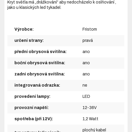
Kryt světla má „drážkování“ aby nedocházelo k oslňování ,
jako u klasických led tykadel.
Výrobce:
Fristom
určení strany:
pravá
přední obrysová svítilna:
ano
boční obrysová svítilna:
ano
zadní obrysová svítilna:
ano
integrovaná odrazka:
ne
provedení lampy:
LED
provozní napětí:
12-36V
spotřeba (při 12V):
1,2 Watt
plochý kabel