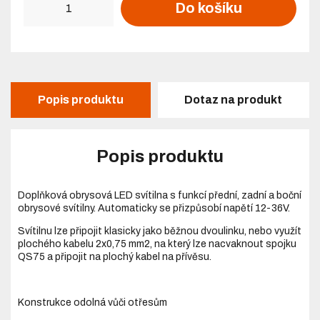
Do košíku
Popis produktu
Dotaz na produkt
Popis produktu
Doplňková obrysová LED svítilna s funkcí přední, zadní a boční
obrysové svítilny. Automaticky se přizpůsobí napětí 12-36V.
Svítilnu lze připojit klasicky jako běžnou dvoulinku, nebo využít
plochého kabelu 2x0,75 mm
2
, na který lze nacvaknout spojku
QS75 a připojit na plochý kabel na přívěsu.
Konstrukce odolná vůči otřesům