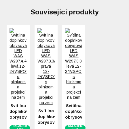
Související produkty
Svítilna
Svítilna
Svítilna
doplňková
doplňková
doplňková
obrysová
obrysová
obrysová
LED
LED
SKLADEM
SKLADEM
LED
WAS
WAS