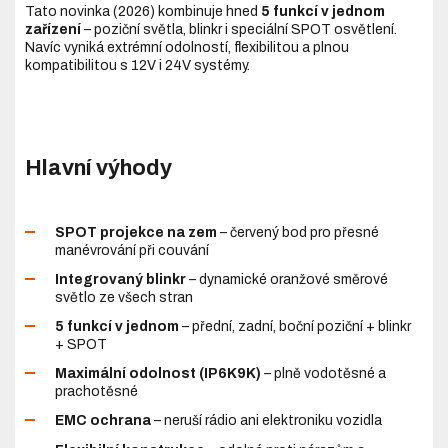
Tato novinka (2026) kombinuje hned
5 funkcí v jednom
zařízení
– poziční světla, blinkr i speciální SPOT osvětlení.
Navíc vyniká extrémní odolností, flexibilitou a plnou
kompatibilitou s 12V i 24V systémy.
Hlavní výhody
SPOT projekce na zem
– červený bod pro přesné
manévrování při couvání
Integrovaný blinkr
– dynamické oranžové směrové
světlo ze všech stran
5 funkcí v jednom
– přední, zadní, boční poziční + blinkr
+ SPOT
Maximální odolnost (IP6K9K)
– plně vodotěsné a
prachotěsné
EMC ochrana
– neruší rádio ani elektroniku vozidla