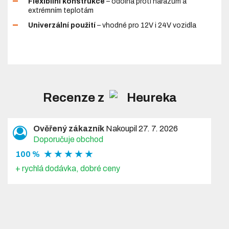
Flexibilní konstrukce
– odolná proti nárazům a
extrémním teplotám
Univerzální použití
– vhodné pro 12V i 24V vozidla
Recenze z
Ověřený zákazník
Nakoupil 27. 7. 2026
Doporučuje obchod
★ ★ ★ ★ ★
100 %
+ rychlá dodávka, dobré ceny