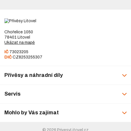
Chořelice 1050
78401 Litovel
Ukázat na mapě
IČ
73023205
DIČ
CZ8253255307
Přívěsy a náhradní díly
Servis
Mohlo by Vás zajímat
© 2026 PrivesyLitovel.cz