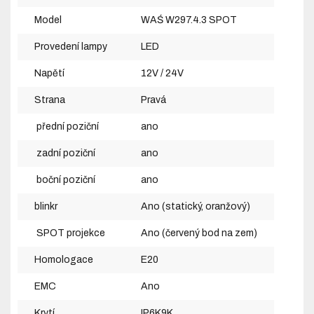
Model
WAŚ W297.4.3 SPOT
Provedení lampy
LED
Napětí
12V / 24V
Strana
Pravá
přední poziční
ano
zadní poziční
ano
boční poziční
ano
blinkr
Ano (statický, oranžový)
SPOT projekce
Ano (červený bod na zem)
Homologace
E20
EMC
Ano
Krytí
IP6K9K