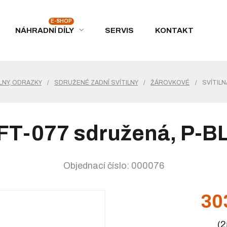
NÁHRADNÍ DÍLY
SERVIS
KONTAKT
LNY, ODRAZKY
/
SDRUŽENÉ ZADNÍ SVÍTILNY
/
ŽÁROVKOVÉ
/
SVÍTILN
m FT-077 sdružená, P-B
Objednací číslo: 000076
30
(2