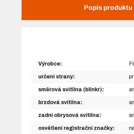
Popis produktu
Výrobce:
F
určení strany:
p
směrová svítilna (blinkr):
a
brzdová svítilna:
a
zadní obrysová svítilna:
a
osvětlení registrační značky:
n