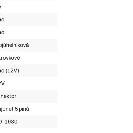
e
no
no
ojúhelníková
árovkové
no (12V)
2V
onektor
jonet 5 pinů
9-1980