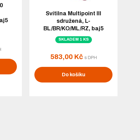
30
Svítilna Multipoint III
aj5
sdružená, L-
BL/BR/KO/ML/RZ, baj5
SKLADEM 1 KS
H
583,00 Kč
s DPH
Do košíku