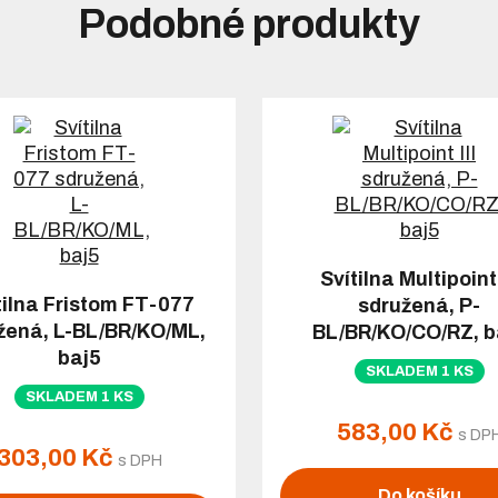
Podobné produkty
Svítilna Multipoint 
tilna Fristom FT-077
sdružená, P-
žená, L-BL/BR/KO/ML,
BL/BR/KO/CO/RZ, b
baj5
SKLADEM 1 KS
SKLADEM 1 KS
583,00 Kč
s DP
303,00 Kč
s DPH
Do košíku