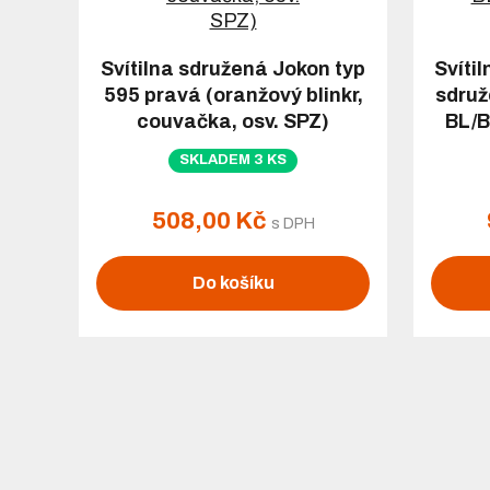
Svítilna sdružená Jokon typ
Svíti
595 pravá (oranžový blinkr,
sdru
couvačka, osv. SPZ)
BL/B
SKLADEM 3 KS
508,00 Kč
s DPH
Do košíku