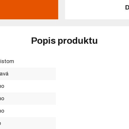
D
Popis produktu
ristom
ravá
no
no
no
e