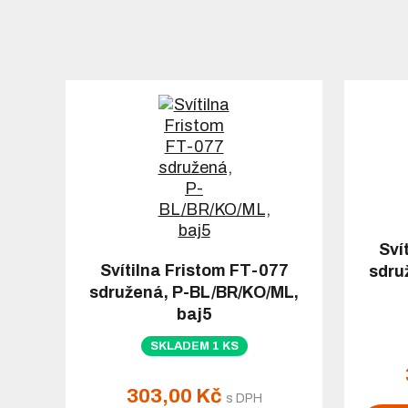
Sví
Svítilna Fristom FT-077
sdru
sdružená, P-BL/BR/KO/ML,
baj5
SKLADEM 1 KS
303,00 Kč
s DPH