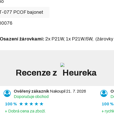
no
T-077 PCOF bajonet
00076
Osazení žárovkami:
2x P21W, 1x P21W/5W, (žárovky 
Recenze z
Ověřený zákazník
Nakoupil 21. 7. 2026
O
Doporučuje obchod
D
★ ★ ★ ★ ★
100 %
100 %
+ Dobrá cena za zboží.
+ rychl