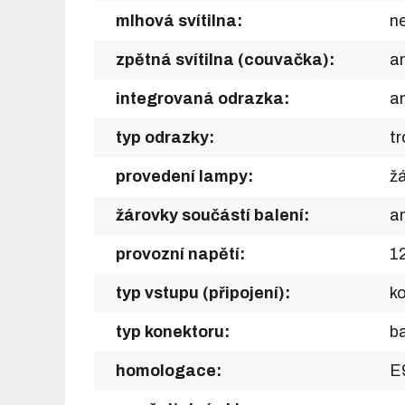
mlhová svítilna:
n
zpětná svítilna (couvačka):
a
integrovaná odrazka:
a
typ odrazky:
tr
provedení lampy:
ž
žárovky součástí balení:
a
provozní napětí:
1
typ vstupu (připojení):
k
typ konektoru:
ba
homologace:
E