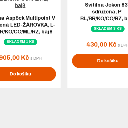
Svítilna Jokon 8
sdružená, P-
lna Aspöck Multipoint V
BL/BR/KO/CO/RZ, b
žená LED-ŽÁROVKA, L-
SKLADEM 3 KS
R/KO/CO/ML/RZ, baj8
SKLADEM 1 KS
430,00 Kč
s DP
905,00 Kč
s DPH
Do košíku
Do košíku