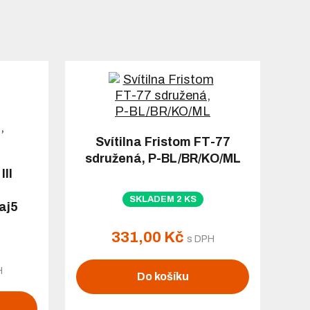
Svítilna Fristom FT-77
sdružená, P-BL/BR/KO/ML
III
SKLADEM 2 KS
aj5
331,00 Kč
s DPH
H
Do košíku