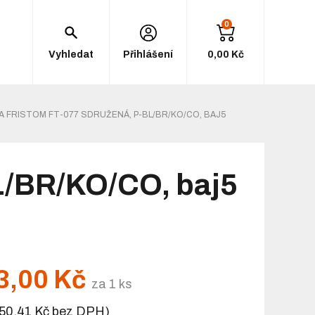
0
Vyhledat
Přihlášení
0,00 Kč
A FRISTOM FT-077 SDRUŽENÁ, P-BL/BR/KO/CO, BAJ5
L/BR/KO/CO, baj5
3,00 Kč
za 1 ks
50,41 Kč bez DPH)