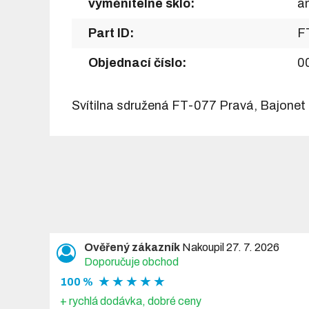
vyměnitelné sklo:
a
Part ID:
F
Objednací číslo:
0
Svítilna sdružená FT-077 Pravá, Bajonet
Ověřený zákazník
Nakoupil 27. 7. 2026
Doporučuje obchod
★ ★ ★ ★ ★
100 %
+ rychlá dodávka, dobré ceny