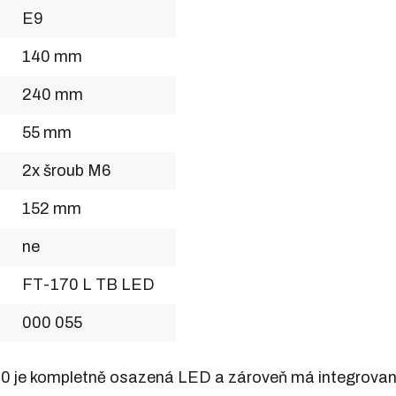
E9
140 mm
240 mm
55 mm
2x šroub M6
152 mm
ne
FT-170 L TB LED
000 055
70 je kompletně osazená LED a zároveň má integrovan