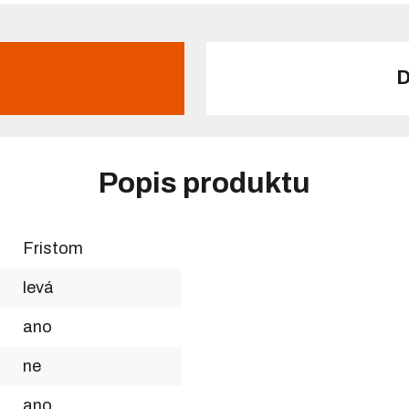
D
Popis produktu
Fristom
levá
ano
ne
ano