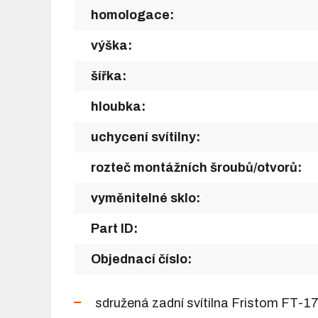
homologace:
výška:
šířka:
hloubka:
uchycení svítilny:
rozteč montážních šroubů/otvorů:
vyměnitelné sklo:
Part ID:
Objednací číslo:
sdružená zadní svítilna Fristom FT-1