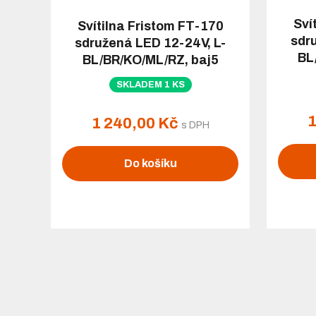
Sví
Svítilna Fristom FT-170
sdr
sdružená LED 12-24V, L-
BL
BL/BR/KO/ML/RZ, baj5
SKLADEM 1 KS
1
1 240,00 Kč
s DPH
Do košíku