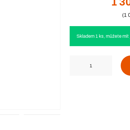
1 3
(1
Skladem 1 ks, můžete mít j
Počet