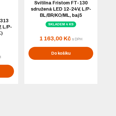
Svítilna Fristom FT-130
sdružená LED 12-24V, L/P-
BL/BR/KO/ML, baj5
-313
SKLADEM 4 KS
 L/P-
K)
1 163,00 Kč
s DPH
Do košíku
H