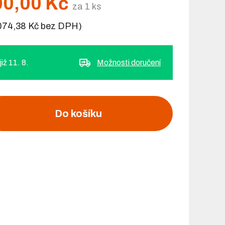
00,00 Kč
za 1 ks
 074,38 Kč bez DPH)
iž 11. 8.
Možnosti doručení
Do košíku