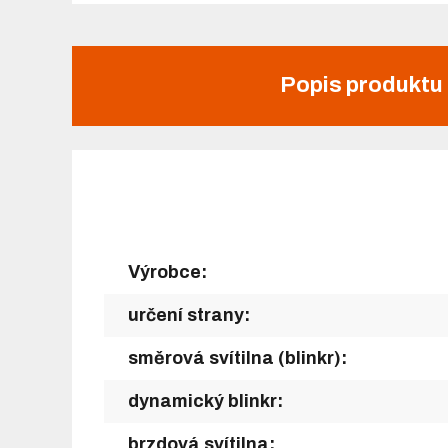
Popis produktu
Výrobce:
určení strany:
směrová svítilna (blinkr):
dynamický blinkr:
brzdová svítilna: