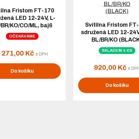
tilna Fristom FT-170
užená LED 12-24V, L-
Svítilna Fristom FT
/BR/KO/CO/ML, baj6
sdružená LED 12-24V,
OČEKÁVÁME
BL/BR/KO (BLAC
SKLADEM 4 KS
 271,00 Kč
s DPH
920,00 Kč
s DP
Do košíku
Do košíku