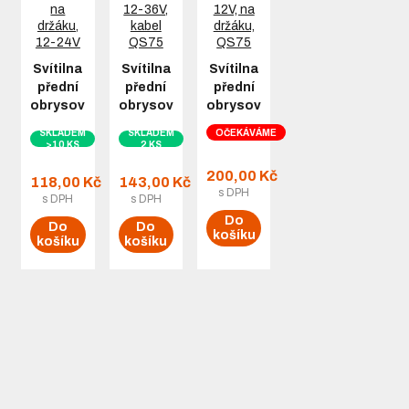
Svítilna
Svítilna
Svítilna
přední
přední
přední
obrysová…
obrysová…
obrysová…
SKLADEM
SKLADEM
OČEKÁVÁME
>10 KS
2 KS
200,00 Kč
118,00 Kč
143,00 Kč
s DPH
s DPH
s DPH
Do
Do
Do
košíku
košíku
košíku