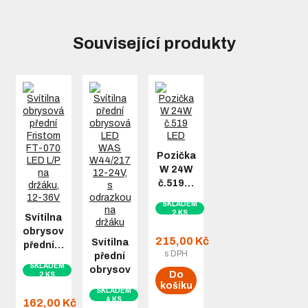
Související produkty
Pozička
W 24W
č.519…
SKLADEM
2 KS
Svítilna
obrysová
215,00 Kč
Svítilna
přední…
s DPH
přední
SKLADEM
obrysová…
Do
2 KS
košíku
SKLADEM
4 KS
162,00 Kč