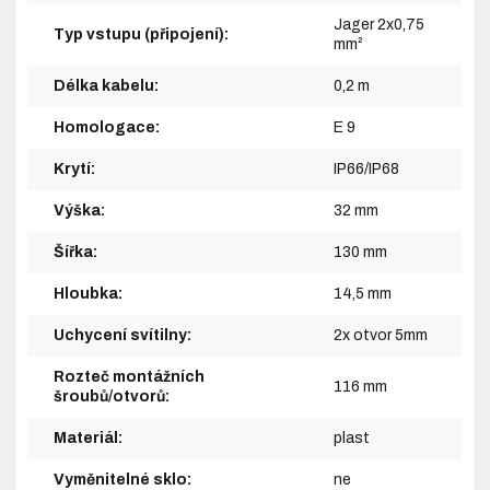
Jager 2x0,75
Typ vstupu (připojení):
mm²
Délka kabelu:
0,2 m
Homologace:
E 9
Krytí:
IP66/IP68
Výška:
32 mm
Šířka:
130 mm
Hloubka:
14,5 mm
Uchycení svítilny:
2x otvor 5mm
Rozteč montážních
116 mm
šroubů/otvorů:
Materiál:
plast
Vyměnitelné sklo:
ne