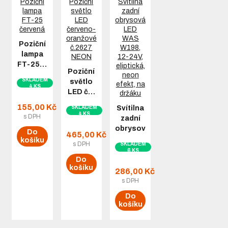
Poziční
lampa
FT-25…
Poziční
SKLADEM
světlo
4 KS
LED č…
155,00 Kč
SKLADEM
Svítilna
4 KS
s DPH
zadní
obrysová…
Do
465,00 Kč
košíku
s DPH
SKLADEM
6 KS
Do
košíku
286,00 Kč
s DPH
Do
košíku