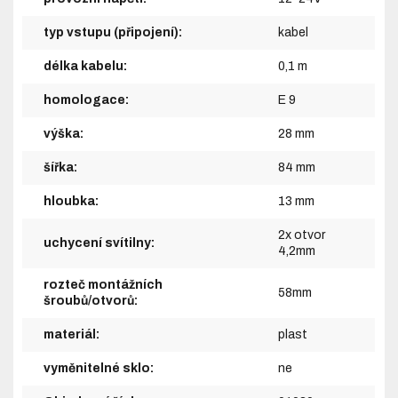
typ vstupu (připojení):
kabel
délka kabelu:
0,1 m
homologace:
E 9
výška:
28 mm
šířka:
84 mm
hloubka:
13 mm
2x otvor
uchycení svítilny:
4,2mm
rozteč montážních
58mm
šroubů/otvorů:
materiál:
plast
vyměnitelné sklo:
ne