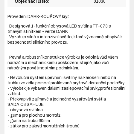
Objednací číslo:
01030
Provedení DARK-KOUŘOVÝ kryt
Designová 1-funkční obrysová LED svítilna FT-073 s
tmavým stínítkem - verze DARK
Vyzařuje silné a intenzivní světlo, které významně přispívá k
bezpečnosti silničního provozu.
Pevná a robustní konstrukce výrobku je odolná vůči všem
nárazům a mechanickému poškození, stejně jako vůči
náročným povětrnostním podmínkám.
- Revoluční systém upevnění svítilny na karoserii nebo na
trubku vozidla pomocí profilované pryžové distanční podložky.
- Výrobek je vybaven dalšími zaslepovacími prvky,profesionální
vzhled.
- Překvapivě zajímavé a jedinečné vyzařování světla
SADA OBSAHUJE
- obrysová svítilna
- guma pro plochou montáž
- guma na trubu 60mm
- zátky pro zakrytí montážních šroubů