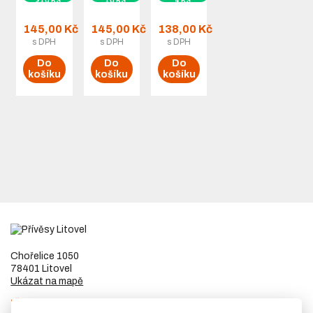
>10 KS
10 KS
4 KS
145,00 Kč
145,00 Kč
138,00 Kč
s DPH
s DPH
s DPH
Do
Do
Do
košíku
košíku
košíku
Chořelice 1050
78401 Litovel
Ukázat na mapě
IČ
73023205