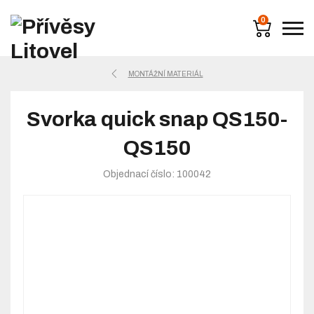
0
MONTÁŽNÍ MATERIÁL
Svorka quick snap QS150-
QS150
Objednací číslo: 100042