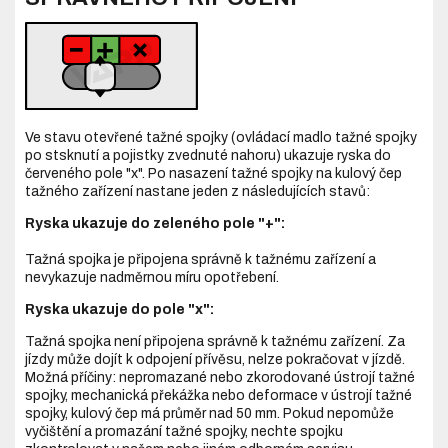
Ve stavu otevřené tažné spojky (ovládací madlo tažné spojky
po stsknutí a pojistky zvednuté nahoru) ukazuje ryska do
červeného pole "x". Po nasazení tažné spojky na kulový čep
tažného zařízení nastane jeden z následujících stavů:
Ryska ukazuje do zeleného pole "+":
Tažná spojka je připojena správně k tažnému zařízení a
nevykazuje nadměrnou míru opotřebení.
Ryska ukazuje do pole "x":
Tažná spojka není připojena správně k tažnému zařízení. Za
jízdy může dojít k odpojení přívěsu, nelze pokračovat v jízdě.
Možná příčiny: nepromazané nebo zkorodované ústrojí tažné
spojky, mechanická překážka nebo deformace v ústrojí tažné
spojky, kulový čep má průměr nad 50 mm. Pokud nepomůže
vyčištění a promazání tažné spojky, nechte spojku