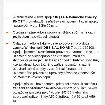
Kvalitní tažná kulová spojka
KQ 14B- německé značky
KNOTT
pro nebrzděné přívěsy s uchycením tažné spojky
na pravoúhlý profil šíře 60 mm.
Otevírání tažné kulové spojky je jištěno
ruční stiskací
pojistkou
na ovládací rukojeti.
Ovládací madlo je také vybaveno otvorem pro vložení
zámku Winterhoff DBS 8/AL-KO AK 7
obj. č. 110108.
Spojku je možné uzamknout pouze v zavřené poloze. Pro
uzamčení spojky nepřipojené k tažnému zařízení
doporučujeme použít bezpečnostní kulovou vložku
,
která nahradí kouli tažného zařízení, umožní snadné
uzavření tažné spojky a zabrání také nasazení
uzamčeného přívěsu na upravený závěs ze zmenšeným
průměrem kulového čepu.
Spojka slouží k bezpečnému připojení přívěsu k tažnému
zařízení se standardním kulovým čepem pr. 50 mm, někdy
označovaným také jako "
koule ISO 50
" nebo jako
spojovací zařízení třídy A50-X (případně A50-1 až A50-
5).