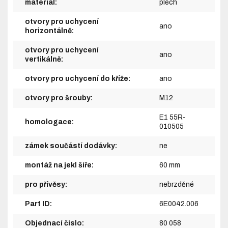
materiál:
plech
otvory pro uchycení
ano
horizontálně:
otvory pro uchycení
ano
vertikálně:
otvory pro uchycení do kříže:
ano
otvory pro šrouby:
M12
E1 55R-
homologace:
010505
zámek součástí dodávky:
ne
montáž na jekl šíře:
60 mm
pro přívěsy:
nebrzděné
Part ID:
6E0042.006
Objednací číslo:
80 058