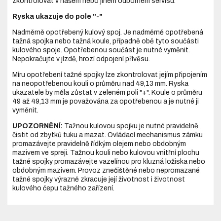
zkontrolovat v našem nebo jiném odborném servisu.
Ryska ukazuje do pole "-"
Nadměrně opotřebený kulový spoj. Je nadměrně opotřebená
tažná spojka nebo tažná koule, případně obě tyto součásti
kulového spoje. Opotřebenou součást je nutné vyměnit.
Nepokračujte v jízdě, hrozí odpojení přívěsu.
Míru opotřebení tažné spojky lze zkontrolovat jejím připojením
na neopotřebenou kouli o průměru nad 49,13 mm. Ryska
ukazatele by měla zůstat v zeleném poli "+". Koule o průměru
49 až 49,13 mm je považována za opotřebenou a je nutné ji
vyměnit.
UPOZORNĚNÍ:
Tažnou kulovou spojku je nutné pravidelně
čistit od zbytků tuku a mazat. Ovládací mechanismus zámku
promazávejte pravidelně řídkým olejem nebo obdobným
mazivem ve spreji. Tažnou kouli nebo kulovou vnitřní plochu
tažné spojky promazávejte vazelínou pro kluzná ložiska nebo
obdobným mazivem. Provoz znečištěné nebo nepromazané
tažné spojky výrazně zkracuje její životnost i životnost
kulového čepu tažného zařízení.