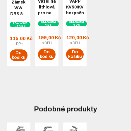
Vazelína
VAPP
Zámek
lithiová
KV50/KV50m
WW
pro na…
bezpečnostní…
DBS 8…
SKLADEM
SKLADEM
SKLADEM
3 KS
2 KS
>10 KS
199,00 Kč
120,00 Kč
115,00 Kč
s DPH
s DPH
s DPH
Do
Do
Do
košíku
košíku
košíku
Podobné produkty