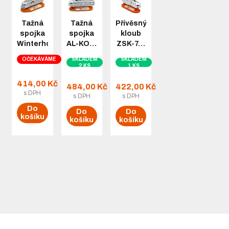
Tažná
Tažná
Přívěsný
spojka
spojka
kloub
Winterhoff…
AL-KO…
ZSK-7…
OČEKÁVÁME
SKLADEM
SKLADEM
2 KS
1 KS
414,00 Kč
484,00 Kč
422,00 Kč
s DPH
s DPH
s DPH
Do
Do
Do
košíku
košíku
košíku