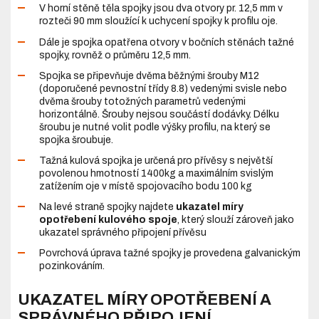
V horní stěně těla spojky jsou dva otvory pr. 12,5 mm v
rozteči 90 mm sloužící k uchycení spojky k profilu oje.
Dále je spojka opatřena otvory v bočních stěnách tažné
spojky, rovněž o průměru 12,5 mm.
Spojka se připevňuje dvěma běžnými šrouby M12
(doporučené pevnostní třídy 8.8) vedenými svisle nebo
dvěma šrouby totožných parametrů vedenými
horizontálně. Šrouby nejsou součástí dodávky. Délku
šroubu je nutné volit podle výšky profilu, na který se
spojka šroubuje.
Tažná kulová spojka je určená pro přívěsy s největší
povolenou hmotností 1400kg a maximálním svislým
zatížením oje v místě spojovacího bodu 100 kg
Na levé straně spojky najdete
ukazatel míry
opotřebení kulového spoje
, který slouží zároveň jako
ukazatel správného připojení přívěsu
Povrchová úprava tažné spojky je provedena galvanickým
pozinkováním.
UKAZATEL MÍRY OPOTŘEBENÍ A
SPRÁVNÉHO PŘIPOJENÍ