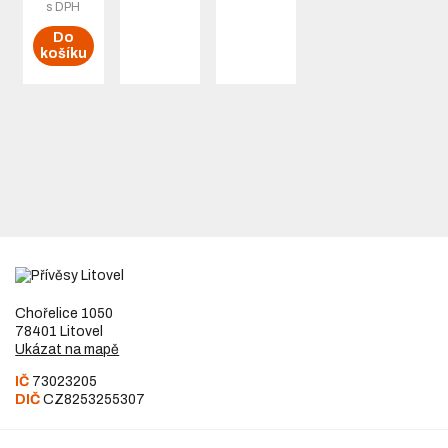
KFG35-
s DPH
D,
Do
KFGL35-
košíku
A,
KR35-D,
KRV35-
A
Chořelice 1050
78401 Litovel
Ukázat na mapě
IČ
73023205
DIČ
CZ8253255307