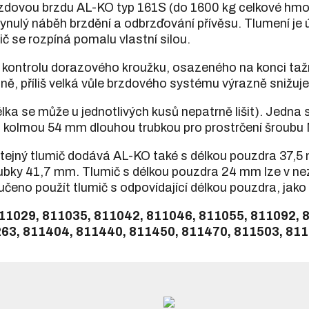
zdovou brzdu AL-KO typ 161S (do 1600 kg celkové hmotn
plynulý náběh brzdění a odbrzďování přívěsu. Tlumení je
ič se rozpíná pomalu vlastní silou.
kontrolu dorazového kroužku, osazeného na konci tažné
ě, příliš velká vůle brzdového systému výrazně snižuje
élka se může u jednotlivých kusů nepatrně lišit). Jedna
a kolmou 54 mm dlouhou trubkou pro prostrčení šroubu
Stejný tlumič dodává AL-KO také s délkou pouzdra 37,5 
ubky 41,7 mm. Tlumič s délkou pouzdra 24 mm lze v ne
čeno použít tlumič s odpovídající délkou pouzdra, jako 
11029, 811035, 811042, 811046, 811055, 811092, 
63, 811404, 811440, 811450, 811470, 811503, 81