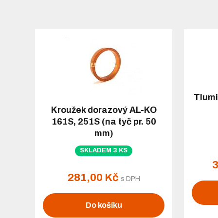
Tlumi
Kroužek dorazový AL-KO
161S, 251S (na tyč pr. 50
mm)
SKLADEM 3 KS
3
281,00 Kč
s DPH
Do košíku