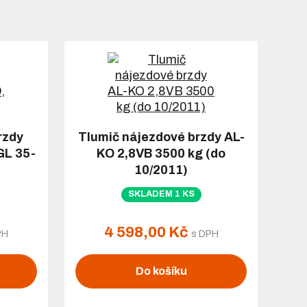
rzdy
Tlumič nájezdové brzdy AL-
GL 35-
KO 2,8VB 3500 kg (do
10/2011)
SKLADEM 1 KS
4 598,00 Kč
PH
s DPH
Do košíku