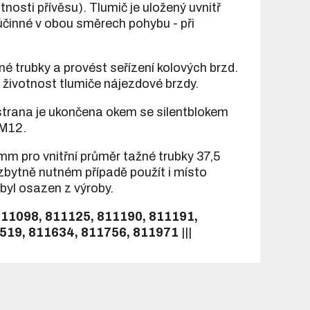
osti přívěsu). Tlumič je uložený uvnitř
 účinné v obou směrech pohybu - při
 trubky a provést seřízení kolových brzd.
 životnost tlumiče nájezdové brzdy.
 strana je ukončena okem se silentblokem
 M12.
mm pro vnitřní průměr tažné trubky 37,5
zbytně nutném případě použít i místo
byl osazen z výroby.
811098, 811125, 811190, 811191,
1519, 811634, 811756, 811971
|||