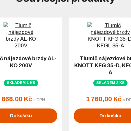
č nájezdové brzdy AL-
Tlumič nájezdové b
KO 200V
KNOTT KFG 35-D, KF
A
SKLADEM 1 KS
SKLADEM 2 KS
 868,00 Kč
1 760,00 Kč
s DPH
s D
Do košíku
Do košíku