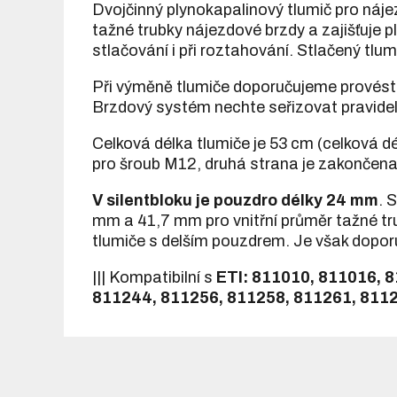
Dvojčinný plynokapalinový tlumič pro náje
tažné trubky nájezdové brzdy a zajišťuje 
stlačování i při roztahování. Stlačený tlum
Při výměně tlumiče doporučujeme provést 
Brzdový systém nechte seřizovat pravideln
Celková délka tlumiče je 53 cm (celková d
pro šroub M12, druhá strana je zakončen
V silentbloku je pouzdro délky 24 mm
. 
mm a 41,7 mm pro vnitřní průměr tažné tr
tlumiče s delším pouzdrem. Je však doporu
||| Kompatibilní s
ETI: 811010, 811016, 8
811244, 811256, 811258, 811261, 8112