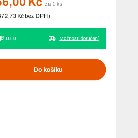
66,00 Kč
za 1 ks
 872,73 Kč bez DPH)
iž 10. 8.
Možnosti doručení
Do košíku