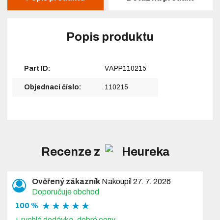
Popis produktu
Part ID:
VAPP110215
Objednací číslo:
110215
Recenze z
Ověřený zákazník
Nakoupil 27. 7. 2026
Doporučuje obchod
★ ★ ★ ★ ★
100 %
+ rychlá dodávka, dobré ceny