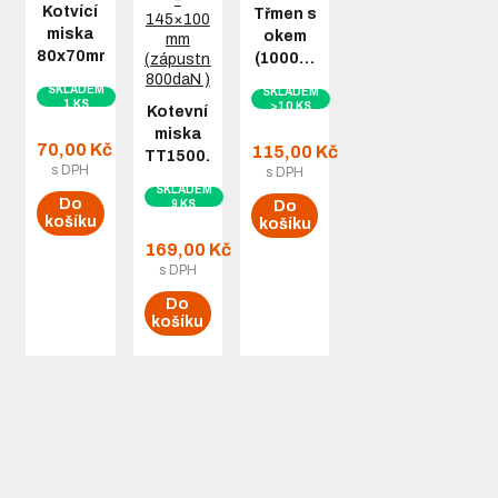
Kotvící
Třmen s
miska
okem
80x70mm
(1000…
SKLADEM
SKLADEM
1 KS
>10 KS
Kotevní
miska
70,00 Kč
115,00 Kč
TT1500…
s DPH
s DPH
SKLADEM
Do
9 KS
Do
košíku
košíku
169,00 Kč
s DPH
Do
košíku