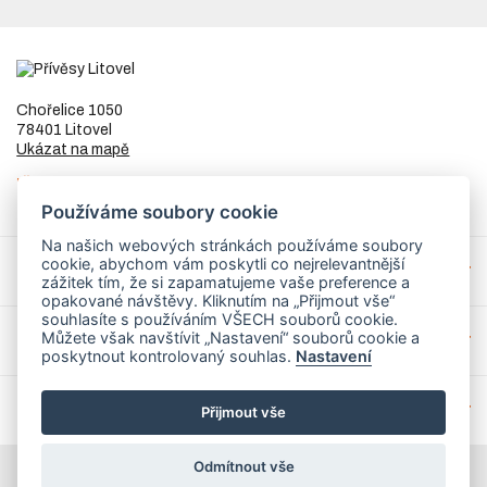
Chořelice 1050
78401 Litovel
Ukázat na mapě
IČ
73023205
DIČ
CZ8253255307
Používáme soubory cookie
Na našich webových stránkách používáme soubory
cookie, abychom vám poskytli co nejrelevantnější
Přívěsy a náhradní díly
zážitek tím, že si zapamatujeme vaše preference a
opakované návštěvy. Kliknutím na „Přijmout vše“
souhlasíte s používáním VŠECH souborů cookie.
Můžete však navštívit „Nastavení“ souborů cookie a
Servis
poskytnout kontrolovaný souhlas.
Nastavení
Mohlo by Vás zajímat
Přijmout vše
Odmítnout vše
© 2026 PrivesyLitovel.cz