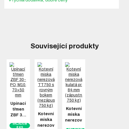
Související produkty
Upínací
Kotevní
třmen
Kotevní
miska
ZBF 3…
miska
nerezová…
SKLADEM
nerezová…
8 KS
SKLADEM