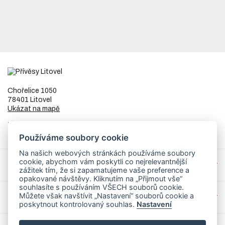
Chořelice 1050
78401 Litovel
Ukázat na mapě
IČ
73023205
DIČ
CZ8253255307
Používáme soubory cookie
Na našich webových stránkách používáme soubory
cookie, abychom vám poskytli co nejrelevantnější
Přívěsy a náhradní díly
zážitek tím, že si zapamatujeme vaše preference a
opakované návštěvy. Kliknutím na „Přijmout vše“
souhlasíte s používáním VŠECH souborů cookie.
Můžete však navštívit „Nastavení“ souborů cookie a
Servis
poskytnout kontrolovaný souhlas.
Nastavení