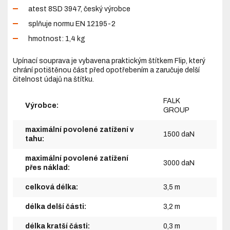
atest 8SD 3947, český výrobce
splňuje normu EN 12195-2
hmotnost: 1,4 kg
Upínací souprava je vybavena praktickým štítkem Flip, který
chrání potištěnou část před opotřebením a zaručuje delší
čitelnost údajů na štítku.
FALK
Výrobce:
GROUP
maximální povolené zatížení v
1500 daN
tahu:
maximální povolené zatížení
3000 daN
přes náklad:
celková délka:
3,5 m
délka delší části:
3,2 m
délka kratší části:
0,3 m