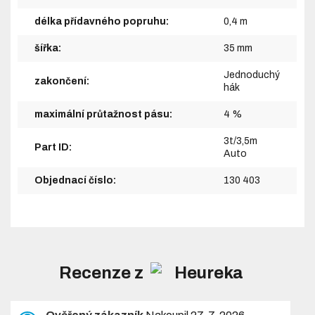
délka přídavného popruhu:
0,4 m
šířka:
35 mm
Jednoduchý
zakončení:
hák
maximální průtažnost pásu:
4 %
3t/3,5m
Part ID:
Auto
Objednací číslo:
130 403
Recenze z