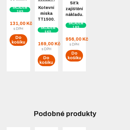
Síť k
Kotevní
SKLADEM
zajištění
3 KS
miska
nákladu…
TT1500…
131,00 Kč
SKLADEM
1 KS
SKLADEM
s DPH
9 KS
Do
956,00 Kč
košíku
169,00 Kč
s DPH
s DPH
Do
Do
košíku
košíku
Podobné produkty