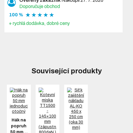
Ověřený zákazník
Nakoupil 27. 7. 2026
Doporučuje obchod
★ ★ ★ ★ ★
100 %
+ rychlá dodávka, dobré ceny
Související produkty
Hák na
popruh
50 mm…