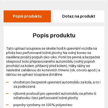
Popis produktu
Dotaz na produkt
Popis produktu
Tato upínací souprava se skvěle hodí k upevnění vozidla na
přívěs bez perforované ložné plochy. Na volný konec se
navlékne prošitý porpuh oko-oko. Poté lze pevně a bezpečně
obepnout kolo přepravovaného automobilu (volný popruh
prochází za kolem, přídavný před kolem). Háky ráčny se
následně zaháknou do kotevních třmenů (ok, otvorů apod.) a
ráčnou se upínací souprava dotáhne.
vhodné pro bezpečné upevnění automobilu za kola, a to i
za poškozená
výborně poslouží pro upevnění automobilu na přívěs či
odtahovku i bez perforované ložné plochy
popruhy vyrobeny ze 100% polyesteru