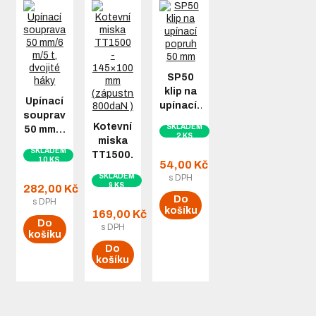
SP50
klip na
Upínací
upínací…
souprava
Kotevní
SKLADEM
50 mm…
2 KS
miska
SKLADEM
TT1500…
10 KS
54,00 Kč
SKLADEM
s DPH
9 KS
282,00 Kč
Do
s DPH
košíku
169,00 Kč
Do
s DPH
košíku
Do
košíku