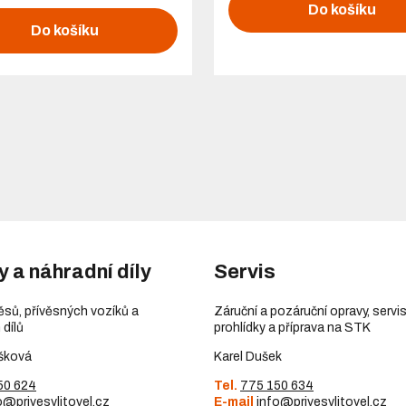
Do košíku
Do košíku
y a náhradní díly
Servis
věsů, přívěsných vozíků a
Záruční a pozáruční opravy, servis
 dílů
prohlídky a příprava na STK
šková
Karel Dušek
50 624
Tel.
775 150 634
o@privesylitovel.cz
E-mail
info@privesylitovel.cz