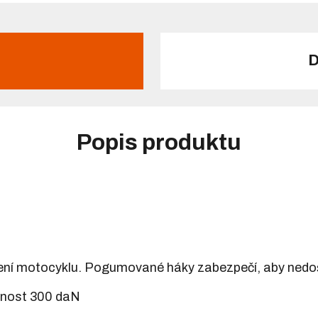
D
Popis produktu
cení motocyklu. Pogumované háky zabezpečí, aby nedo
snost 300 daN