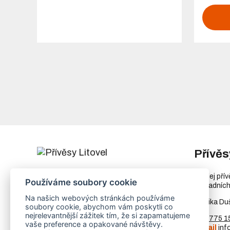
Přívěs
Chořelice 1050
Prodej pří
Používáme soubory cookie
78401 Litovel
náhradních
Ukázat na mapě
Na našich webových stránkách používáme
Monika Du
soubory cookie, abychom vám poskytli co
IČ
73023205
nejrelevantnější zážitek tím, že si zapamatujeme
DIČ
CZ8253255307
Tel.
775 1
vaše preference a opakované návštěvy.
E-mail
inf