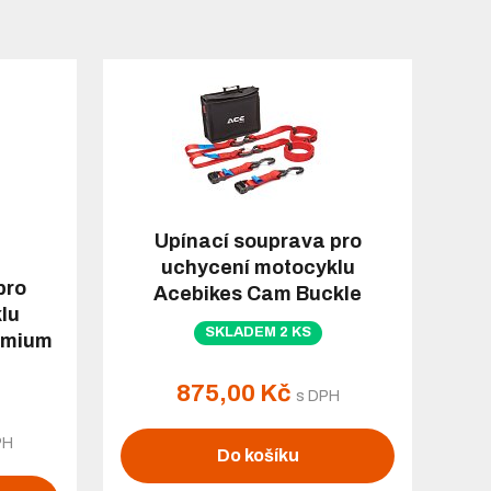
Upínací souprava pro
uchycení motocyklu
pro
Acebikes Cam Buckle
lu
Premium
SKLADEM 2 KS
emium
875,00 Kč
s DPH
PH
Do košíku