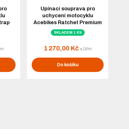
pro
Upínací souprava pro
lu
uchycení motocyklu
trap
Acebikes Ratchet Premium
SKLADEM 1 KS
1 270,00 Kč
PH
s DPH
Do košíku