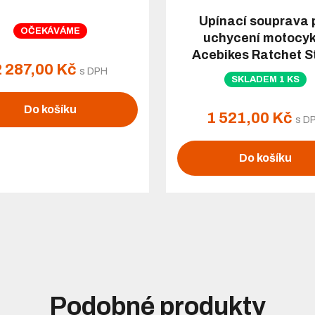
Upínací souprava 
OČEKÁVÁME
uchycení motocyk
Acebikes Ratchet S
2 287,00 Kč
Deluxe Duo
s DPH
SKLADEM 1 KS
Do košíku
1 521,00 Kč
s D
Do košíku
Podobné produkty