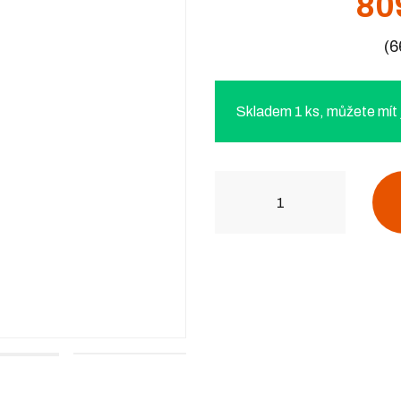
80
(6
Skladem 1 ks, můžete mít j
Počet