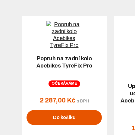
Popruh na zadní kolo
Acebikes TyreFix Pro
OČEKÁVÁME
Up
u
2 287,00 Kč
Aceb
s DPH
Do košíku
1