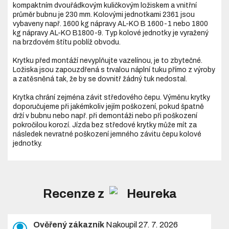
kompaktním dvouřádkovým kuličkovým ložiskem a vnitřní
průměr bubnu je 230 mm. Kolovými jednotkami 2361 jsou
vybaveny např. 1600 kg nápravy AL-KO B 1600-1 nebo 1800
kg nápravy AL-KO B1800-9. Typ kolové jednotky je vyražený
na brzdovém štítu poblíž obvodu.
Krytku před montáží nevyplňujte vazelínou, je to zbytečné.
Ložiska jsou zapouzdřená s trvalou náplní tuku přímo z výroby
a zatěsněná tak, že by se dovnitř žádný tuk nedostal.
Krytka chrání zejména závit středového čepu. Výměnu krytky
doporučujeme při jakémkoliv jejím poškození, pokud špatně
drží v bubnu nebo např. při demontáži nebo při poškození
pokročilou korozí. Jízda bez středové krytky může mít za
následek nevratné poškození jemného závitu čepu kolové
jednotky.
Recenze z
Ověřený zákazník
Nakoupil 27. 7. 2026