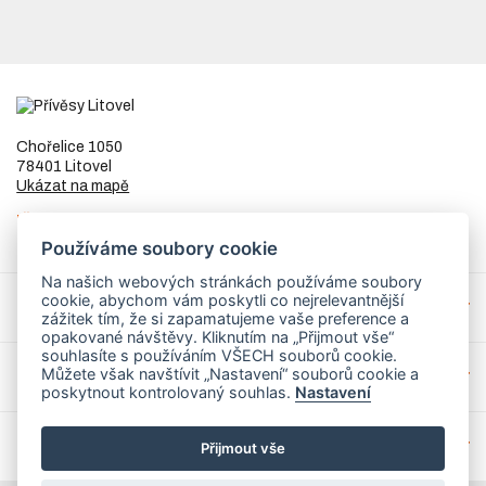
Chořelice 1050
78401 Litovel
Ukázat na mapě
IČ
73023205
DIČ
CZ8253255307
Používáme soubory cookie
Na našich webových stránkách používáme soubory
cookie, abychom vám poskytli co nejrelevantnější
Přívěsy a náhradní díly
zážitek tím, že si zapamatujeme vaše preference a
opakované návštěvy. Kliknutím na „Přijmout vše“
souhlasíte s používáním VŠECH souborů cookie.
Můžete však navštívit „Nastavení“ souborů cookie a
Servis
poskytnout kontrolovaný souhlas.
Nastavení
Mohlo by Vás zajímat
Přijmout vše