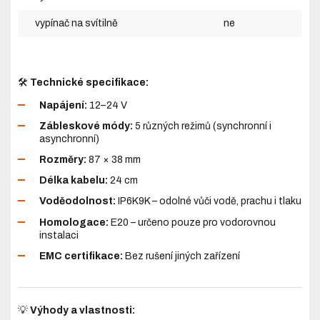
vypínač na svítilně
ne
🛠️
Technické specifikace:
Napájení:
12–24 V
Zábleskové módy:
5 různých režimů (synchronní i
asynchronní)
Rozměry:
87 × 38 mm
Délka kabelu:
24 cm
Voděodolnost:
IP6K9K – odolné vůči vodě, prachu i tlaku
Homologace:
E20 – určeno pouze pro vodorovnou
instalaci
EMC certifikace:
Bez rušení jiných zařízení
💡
Výhody a vlastnosti: