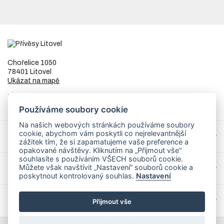
Chořelice 1050
78401 Litovel
Ukázat na mapě
IČ
73023205
DIČ
CZ8253255307
Používáme soubory cookie
Na našich webových stránkách používáme soubory
cookie, abychom vám poskytli co nejrelevantnější
Přívěsy a náhradní díly
zážitek tím, že si zapamatujeme vaše preference a
opakované návštěvy. Kliknutím na „Přijmout vše“
souhlasíte s používáním VŠECH souborů cookie.
Můžete však navštívit „Nastavení“ souborů cookie a
Servis
poskytnout kontrolovaný souhlas.
Nastavení
Mohlo by Vás zajímat
Přijmout vše