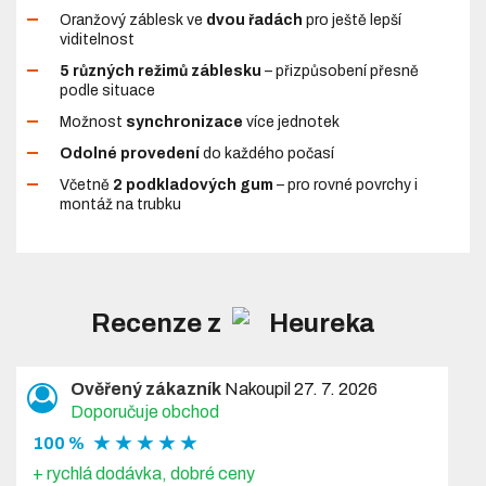
Oranžový záblesk ve
dvou řadách
pro ještě lepší
viditelnost
5 různých režimů záblesku
– přizpůsobení přesně
podle situace
Možnost
synchronizace
více jednotek
Odolné provedení
do každého počasí
Včetně
2 podkladových gum
– pro rovné povrchy i
montáž na trubku
Recenze z
Ověřený zákazník
Nakoupil 27. 7. 2026
Doporučuje obchod
★ ★ ★ ★ ★
100 %
+ rychlá dodávka, dobré ceny