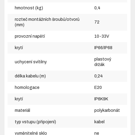
hmotnost (kg)
0,4
rozteč montážních šroubů/otvorů
72
(mm)
provozní napětí
10-33V
krytí
IP66/IP68
plastový
uchycení svítilny
držák
délka kabelu (m)
0,24
homologace
E20
krytí
IP6K9K
materiál
polykarbonát
typ vstupu (připojení)
kabel
vyměnitelné sklo
ne