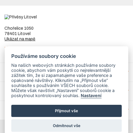
Chořelice 1050
78401 Litovel
Ukázat na mapě
IČ
73023205
DIČ
CZ8253255307
Používáme soubory cookie
Na našich webových stránkách používáme soubory
cookie, abychom vám poskytli co nejrelevantnější
Přívěsy a náhradní díly
zážitek tím, že si zapamatujeme vaše preference a
opakované návštěvy. Kliknutím na „Přijmout vše“
souhlasíte s používáním VŠECH souborů cookie.
Můžete však navštívit „Nastavení“ souborů cookie a
Servis
poskytnout kontrolovaný souhlas.
Nastavení
Mohlo by Vás zajímat
Přijmout vše
Odmítnout vše
© 2026 PrivesyLitovel.cz