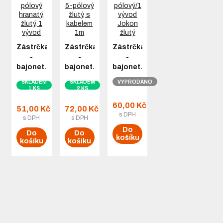
Zástrčka
Zástrčka
Zástrčka
-
-
-
bajonet…
bajonet…
bajonet…
SKLADEM
SKLADEM
VYPRODÁNO
1 KS
2 KS
60,00 Kč
51,00 Kč
72,00 Kč
s DPH
s DPH
s DPH
Do
Do
Do
košíku
košíku
košíku