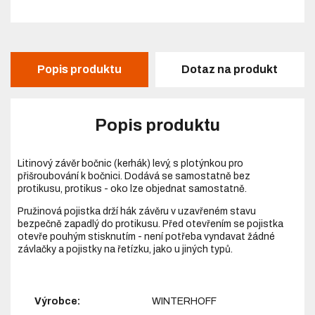
Popis produktu
Dotaz na produkt
Popis produktu
Litinový závěr bočnic (kerhák) levý, s plotýnkou pro
přišroubování k bočnici. Dodává se samostatně bez
protikusu, protikus - oko lze objednat samostatně.
Pružinová pojistka drží hák závěru v uzavřeném stavu
bezpečně zapadlý do protikusu. Před otevřením se pojistka
otevře pouhým stisknutím - není potřeba vyndavat žádné
závlačky a pojistky na řetízku, jako u jiných typů.
Výrobce:
WINTERHOFF