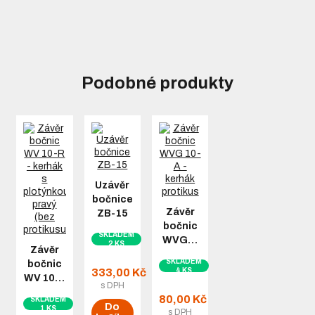
Podobné produkty
Uzávěr
bočnice
Závěr
ZB-15
bočnic
SKLADEM
WVG…
2 KS
Závěr
SKLADEM
bočnic
333,00 Kč
4 KS
WV 10…
s DPH
80,00 Kč
SKLADEM
Do
1 KS
s DPH