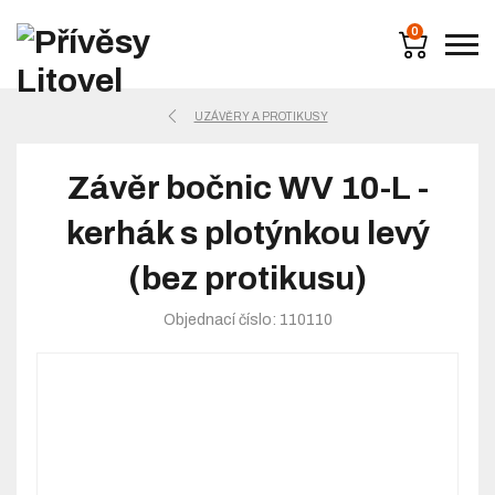
0
UZÁVĚRY A PROTIKUSY
Závěr bočnic WV 10-L -
kerhák s plotýnkou levý
(bez protikusu)
Objednací číslo: 110110