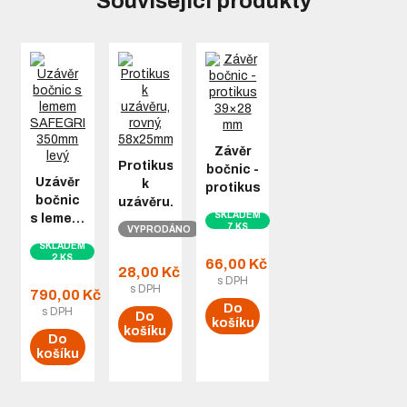
Související produkty
Závěr
Protikus
bočnic -
Uzávěr
k
protikus…
bočnic
uzávěru…
SKLADEM
s leme…
7 KS
VYPRODÁNO
SKLADEM
2 KS
66,00 Kč
28,00 Kč
s DPH
s DPH
790,00 Kč
Do
s DPH
Do
košíku
košíku
Do
košíku