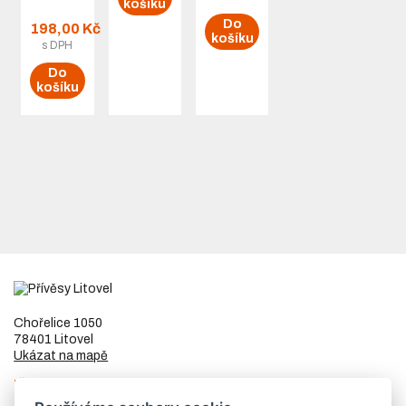
košíku
Do
198,00 Kč
košíku
s DPH
Do
košíku
Chořelice 1050
78401 Litovel
Ukázat na mapě
IČ
73023205
DIČ
CZ8253255307