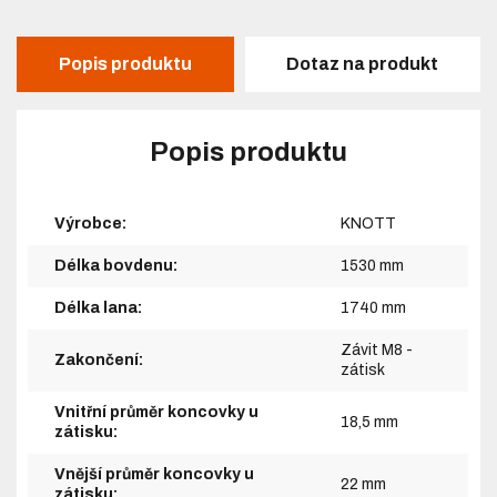
Popis produktu
Dotaz na produkt
Popis produktu
Výrobce:
KNOTT
Délka bovdenu:
1530 mm
Délka lana:
1740 mm
Závit M8 -
Zakončení:
zátisk
Vnitřní průměr koncovky u
18,5 mm
zátisku:
Vnější průměr koncovky u
22 mm
zátisku: