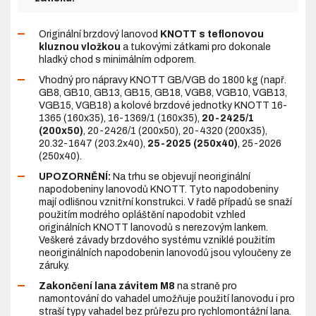
Originální brzdový lanovod
KNOTT s teflonovou
kluznou vložkou
a tukovými zátkami pro dokonale
hladký chod s minimálním odporem.
Vhodný pro nápravy KNOTT GB/VGB do 1800 kg (např.
GB8, GB10, GB13, GB15, GB18, VGB8, VGB10, VGB13,
VGB15, VGB18) a kolové brzdové jednotky KNOTT 16-
1365 (160x35), 16-1369/1 (160x35),
20-2425/1
(200x50)
, 20-2426/1 (200x50), 20-4320 (200x35),
20.32-1647 (203.2x40),
25-2025 (250x40)
, 25-2026
(250x40).
UPOZORNĚNÍ:
Na trhu se objevují neoriginální
napodobeniny lanovodů KNOTT. Tyto napodobeniny
mají odlišnou vznitřní konstrukci. V řadě případů se snaží
použitím modrého opláštění napodobit vzhled
originálních KNOTT lanovodů s nerezovým lankem.
Veškeré závady brzdového systému vzniklé použitím
neoriginálních napodobenin lanovodů jsou vyloučeny ze
záruky.
Zakončení lana závitem M8
na straně pro
namontování do vahadel umožňuje použití lanovodu i pro
straší typy vahadel bez průřezu pro rychlomontážní lana.