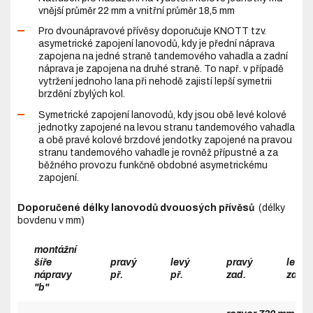
vnější průměr 22 mm a vnitřní průměr 18,5 mm
Pro dvounápravové přívěsy doporučuje KNOTT tzv.
asymetrické zapojení lanovodů, kdy je přední náprava
zapojena na jedné straně tandemového vahadla a zadní
náprava je zapojena na druhé straně. To např. v případě
vytržení jednoho lana při nehodě zajistí lepší symetrii
brzdění zbylých kol.
Symetrické zapojení lanovodů, kdy jsou obě levé kolové
jednotky zapojené na levou stranu tandemového vahadla
a obě pravé kolové brzdové jendotky zapojené na pravou
stranu tandemového vahadle je rovněž přípustné a za
běžného provozu funkčně obdobné asymetrickému
zapojení.
Doporučené délky lanovodů dvouosých přívěsů
(délky
bovdenu v mm)
montážní
šíře
pravý
levý
pravý
levý
nápravy
př.
př.
zad.
zad.
"b"