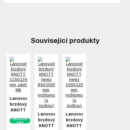
Související produkty
Lanovod
brzdový
KNOTT
Lanovod
Lanovod
1130/1340
SKLADEM
brzdový
brzdový
mm,
4 KS
KNOTT
KNOTT
závit M8