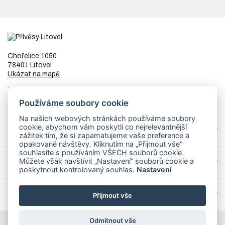
Chořelice 1050
78401 Litovel
Ukázat na mapě
IČ
73023205
DIČ
CZ8253255307
Používáme soubory cookie
Na našich webových stránkách používáme soubory
cookie, abychom vám poskytli co nejrelevantnější
Přívěsy a náhradní díly
zážitek tím, že si zapamatujeme vaše preference a
opakované návštěvy. Kliknutím na „Přijmout vše“
souhlasíte s používáním VŠECH souborů cookie.
Můžete však navštívit „Nastavení“ souborů cookie a
Servis
poskytnout kontrolovaný souhlas.
Nastavení
Mohlo by Vás zajímat
Přijmout vše
Odmítnout vše
© 2026 PrivesyLitovel.cz