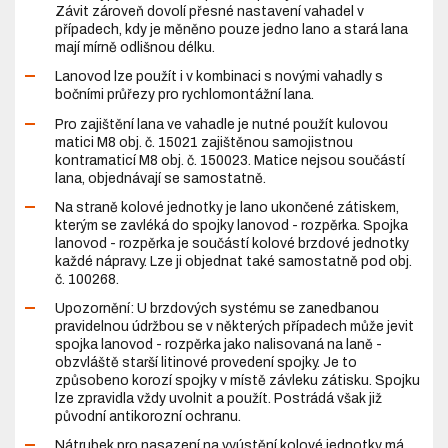
Závit zároveň dovolí přesné nastavení vahadel v
případech, kdy je měněno pouze jedno lano a stará lana
mají mírně odlišnou délku.
Lanovod lze použít i v kombinaci s novými vahadly s
bočními průřezy pro rychlomontážní lana.
Pro zajištění lana ve vahadle je nutné použít kulovou
matici M8 obj. č. 15021 zajištěnou samojistnou
kontramaticí M8 obj. č. 150023. Matice nejsou součástí
lana, objednávají se samostatně.
Na straně kolové jednotky je lano ukončené zátiskem,
kterým se zavléká do spojky lanovod - rozpěrka. Spojka
lanovod - rozpěrka je součástí kolové brzdové jednotky
každé nápravy. Lze ji objednat také samostatně pod obj.
č. 100268.
Upozornění: U brzdových systému se zanedbanou
pravidelnou údržbou se v některých případech může jevit
spojka lanovod - rozpěrka jako nalisovaná na laně -
obzvláště starší litinové provedení spojky. Je to
způsobeno korozí spojky v místě závleku zátisku. Spojku
lze zpravidla vždy uvolnit a použít. Postrádá však již
původní antikorozní ochranu.
Nátrubek pro nasazení na vyústění kolové jednotky má