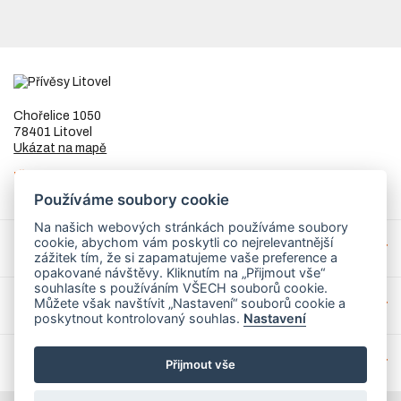
Chořelice 1050
78401 Litovel
Ukázat na mapě
IČ
73023205
DIČ
CZ8253255307
Používáme soubory cookie
Na našich webových stránkách používáme soubory
cookie, abychom vám poskytli co nejrelevantnější
Přívěsy a náhradní díly
zážitek tím, že si zapamatujeme vaše preference a
opakované návštěvy. Kliknutím na „Přijmout vše“
souhlasíte s používáním VŠECH souborů cookie.
Můžete však navštívit „Nastavení“ souborů cookie a
Servis
poskytnout kontrolovaný souhlas.
Nastavení
Mohlo by Vás zajímat
Přijmout vše