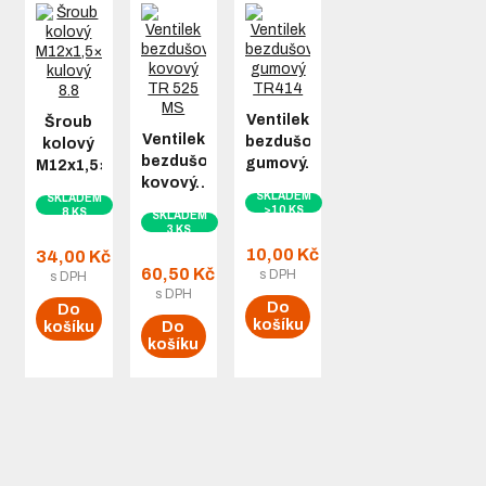
Ventilek
Šroub
Ventilek
bezdušový
kolový
bezdušový
gumový…
M12x1,5×24…
kovový…
SKLADEM
SKLADEM
>10 KS
8 KS
SKLADEM
3 KS
10,00 Kč
34,00 Kč
60,50 Kč
s DPH
s DPH
s DPH
Do
Do
košíku
košíku
Do
košíku