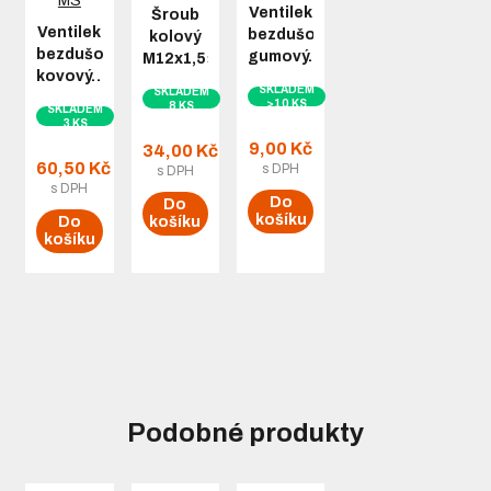
Ventilek
Šroub
Ventilek
bezdušový
kolový
bezdušový
gumový…
M12x1,5×24…
kovový…
SKLADEM
SKLADEM
>10 KS
8 KS
SKLADEM
3 KS
9,00 Kč
34,00 Kč
60,50 Kč
s DPH
s DPH
s DPH
Do
Do
košíku
Do
košíku
košíku
Podobné produkty