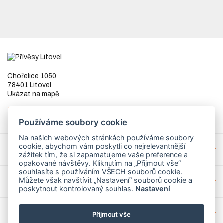
Chořelice 1050
78401 Litovel
Ukázat na mapě
IČ
73023205
DIČ
CZ8253255307
Používáme soubory cookie
Na našich webových stránkách používáme soubory
cookie, abychom vám poskytli co nejrelevantnější
Přívěsy a náhradní díly
zážitek tím, že si zapamatujeme vaše preference a
opakované návštěvy. Kliknutím na „Přijmout vše“
souhlasíte s používáním VŠECH souborů cookie.
Můžete však navštívit „Nastavení“ souborů cookie a
Servis
poskytnout kontrolovaný souhlas.
Nastavení
Mohlo by Vás zajímat
Přijmout vše