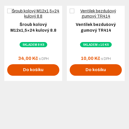
Šroub kolový
Ventilek bezdušový
M12x1,5×24 kulový 8.8
gumový TR414
SKLADEM 8 KS
SKLADEM >10 KS
34,00 Kč
10,00 Kč
s DPH
s DPH
Do košíku
Do košíku