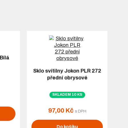
Bílá
Sklo svítilny Jokon PLR 272
přední obrysové
SKLADEM 10 KS
97,00 Kč
s DPH
Do košíku