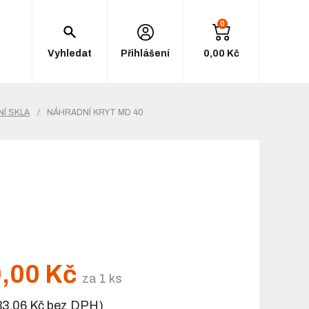
0
Vyhledat
Přihlášení
0,00 Kč
Í SKLA
/
NÁHRADNÍ KRYT MD 40
,00 Kč
za 1 ks
33,06 Kč bez DPH)