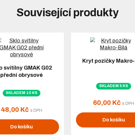
Související produkty
Kryt pozičky Makro-
o svítilny GMAK G02
přední obrysové
SKLADEM 5 KS
SKLADEM 10 KS
60,00 Kč
s DPH
48,00 Kč
s DPH
Do košíku
Do košíku