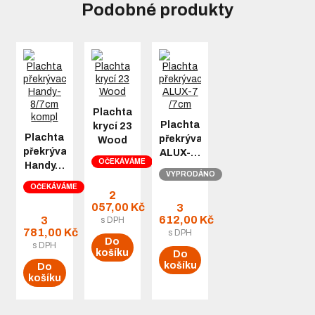
Podobné produkty
Plachta
Plachta
krycí 23
Plachta
překrývací
Wood
překrývací
ALUX-…
OČEKÁVÁME
Handy…
VYPRODÁNO
OČEKÁVÁME
2
057,00 Kč
3
612,00 Kč
3
s DPH
781,00 Kč
s DPH
Do
s DPH
košíku
Do
košíku
Do
košíku