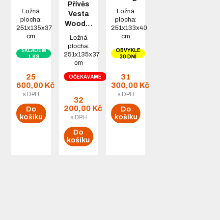
Přívěs
Ložná
Ložná
Vesta
plocha:
plocha:
Wood…
251x135x37
251x133x40
cm
cm
Ložná
plocha:
SKLADEM
OBVYKLE
251x135x37
1 KS
30 DNÍ
cm
25
31
OČEKÁVÁME
600,00 Kč
300,00 Kč
s DPH
s DPH
32
200,00 Kč
Do
Do
košíku
košíku
s DPH
Do
košíku