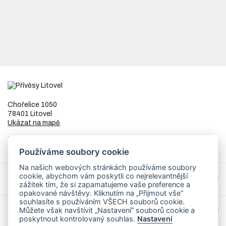
Chořelice 1050
78401 Litovel
Ukázat na mapě
IČ
73023205
DIČ
CZ8253255307
Používáme soubory cookie
Na našich webových stránkách používáme soubory
cookie, abychom vám poskytli co nejrelevantnější
Přívěsy a náhradní díly
zážitek tím, že si zapamatujeme vaše preference a
opakované návštěvy. Kliknutím na „Přijmout vše“
souhlasíte s používáním VŠECH souborů cookie.
Můžete však navštívit „Nastavení“ souborů cookie a
Servis
poskytnout kontrolovaný souhlas.
Nastavení