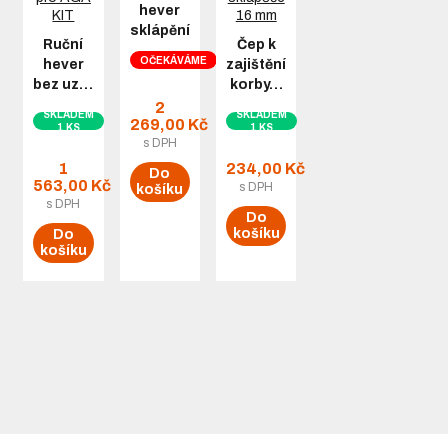
hever
sklápění
Ruční
Čep k
OČEKÁVÁME
hever
zajištění
bez uz…
korby…
2
SKLADEM
SKLADEM
269,00 Kč
1 KS
1 KS
s DPH
1
234,00 Kč
Do
563,00 Kč
s DPH
košíku
s DPH
Do
košíku
Do
košíku