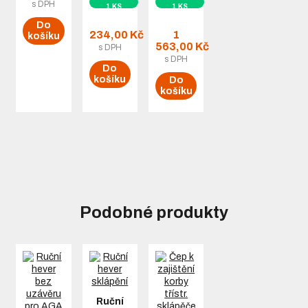
s DPH
1 KS
1 KS
Do
234,00 Kč
1
košíku
563,00 Kč
s DPH
s DPH
Do
košíku
Do
košíku
Podobné produkty
Ruční