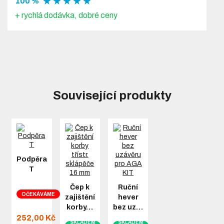
★ ★ ★ ★ ★
100 %
+ rychlá dodávka, dobré ceny
Související produkty
Podpěra
T
Čep k
Ruční
OČEKÁVÁME
zajištění
hever
korby…
bez uz…
252,00 Kč
SKLADEM
SKLADEM