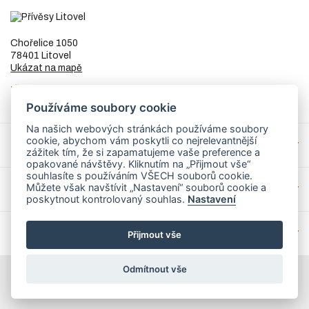
Chořelice 1050
78401 Litovel
Ukázat na mapě
IČ
73023205
DIČ
CZ8253255307
Používáme soubory cookie
Na našich webových stránkách používáme soubory
cookie, abychom vám poskytli co nejrelevantnější
Přívěsy a náhradní díly
zážitek tím, že si zapamatujeme vaše preference a
opakované návštěvy. Kliknutím na „Přijmout vše“
souhlasíte s používáním VŠECH souborů cookie.
Můžete však navštívit „Nastavení“ souborů cookie a
Servis
poskytnout kontrolovaný souhlas.
Nastavení
Mohlo by Vás zajímat
Přijmout vše
Odmítnout vše
© 2026 PrivesyLitovel.cz
Realizovalo studio
Matosoft