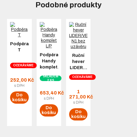
Podobné produkty
Podpěra
T
Podpěra
Ruční
Handy
hever
OČEKÁVÁME
komplet…
LIDER…
SKLADEM
OČEKÁVÁME
252,00 Kč
2 KS
s DPH
1
653,40 Kč
Do
271,00 Kč
s DPH
košíku
s DPH
Do
Do
košíku
košíku