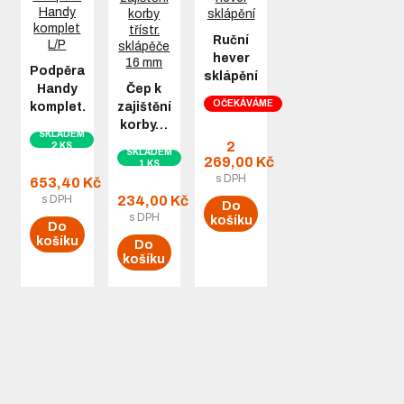
Ruční
hever
Podpěra
sklápění
Handy
Čep k
OČEKÁVÁME
komplet…
zajištění
korby…
SKLADEM
2
2 KS
SKLADEM
269,00 Kč
1 KS
s DPH
653,40 Kč
s DPH
234,00 Kč
Do
s DPH
košíku
Do
košíku
Do
košíku