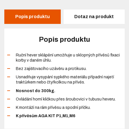
Popis produktu
Dotaz na produkt
Popis produktu
Ruční hever sklápění umožňuje u sklopných přívěsů fixaci
korby v daném úhlu.
Bez zajišťovacího uzávěru a protikusu.
Usnadňuje vysypání sypkého materiálu případní najetí
traktůrkem nebo čtyřkolkou na přívěs.
Nosnost do 300kg.
Ovládání horní kličkou přes šroubovici v tubusu heveru.
K montáží na rám přívěsu a spodní příčku.
K přívěsům AGA KIT P1,M1,M6