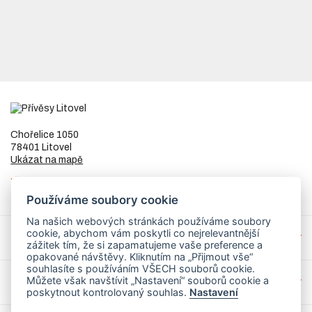
Chořelice 1050
78401 Litovel
Ukázat na mapě
IČ
73023205
DIČ
CZ8253255307
Používáme soubory cookie
Na našich webových stránkách používáme soubory
cookie, abychom vám poskytli co nejrelevantnější
Přívěsy a náhradní díly
zážitek tím, že si zapamatujeme vaše preference a
opakované návštěvy. Kliknutím na „Přijmout vše“
souhlasíte s používáním VŠECH souborů cookie.
Můžete však navštívit „Nastavení“ souborů cookie a
Servis
poskytnout kontrolovaný souhlas.
Nastavení