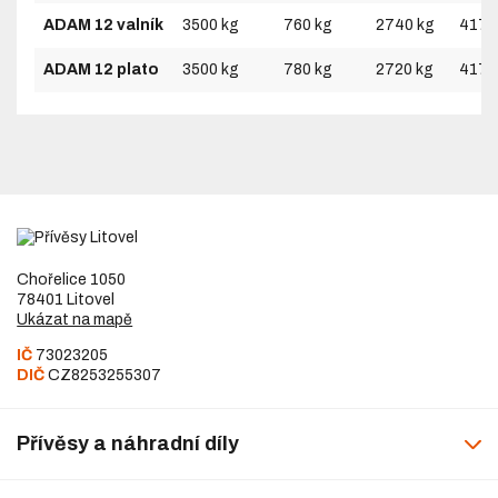
ADAM 12 valník
3500 kg
760 kg
2740 kg
4170
ADAM 12 plato
3500 kg
780 kg
2720 kg
4170
Chořelice 1050
78401 Litovel
Ukázat na mapě
IČ
73023205
DIČ
CZ8253255307
Přívěsy a náhradní díly