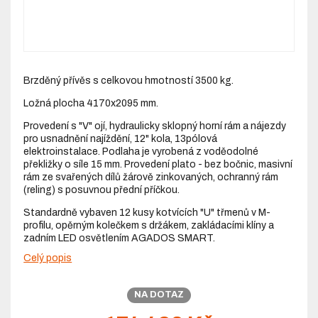
Brzděný přívěs s celkovou hmotností 3500 kg.
Ložná plocha 4170x2095 mm.
Provedení s "V" ojí, hydraulicky sklopný horní rám a nájezdy
pro usnadnění najíždění, 12" kola, 13pólová
elektroinstalace. Podlaha je vyrobená z voděodolné
překližky o síle 15 mm. Provedení plato - bez bočnic, masivní
rám ze svařených dílů žárově zinkovaných, ochranný rám
(reling) s posuvnou přední příčkou.
Standardně vybaven 12 kusy kotvících "U" třmenů v M-
profilu, opěrným kolečkem s držákem, zakládacími klíny a
zadním LED osvětlením AGADOS SMART.
Celý popis
NA DOTAZ