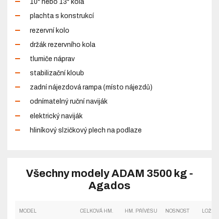
10" nebo 13" kola
plachta s konstrukcí
rezervní kolo
držák rezervního kola
tlumiče náprav
stabilizační kloub
zadní nájezdová rampa (místo nájezdů)
odnímatelný ruční naviják
elektrický naviják
hliníkový slzičkový plech na podlaze
Všechny modely ADAM 3500 kg -
Agados
MODEL
CELKOVÁ HM.
HM. PŘÍVĚSU
NOSNOST
LOŽNÁ