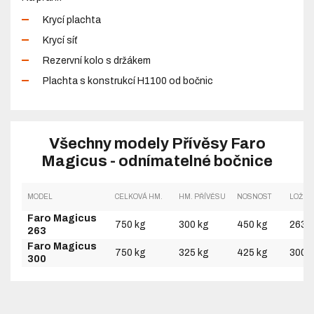
Krycí plachta
Krycí síť
Rezervní kolo s držákem
Plachta s konstrukcí H1100 od bočnic
Všechny modely Přívěsy Faro
Magicus - odnímatelné bočnice
MODEL
CELKOVÁ HM.
HM. PŘÍVĚSU
NOSNOST
LOŽNÁ
Faro Magicus
750 kg
300 kg
450 kg
2630
263
Faro Magicus
750 kg
325 kg
425 kg
3000
300