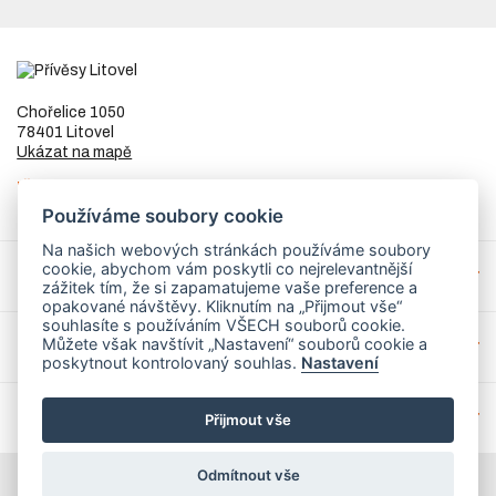
Chořelice 1050
78401 Litovel
Ukázat na mapě
IČ
73023205
DIČ
CZ8253255307
Používáme soubory cookie
Na našich webových stránkách používáme soubory
cookie, abychom vám poskytli co nejrelevantnější
Přívěsy a náhradní díly
zážitek tím, že si zapamatujeme vaše preference a
opakované návštěvy. Kliknutím na „Přijmout vše“
souhlasíte s používáním VŠECH souborů cookie.
Můžete však navštívit „Nastavení“ souborů cookie a
Servis
poskytnout kontrolovaný souhlas.
Nastavení
Mohlo by Vás zajímat
Přijmout vše
Odmítnout vše
© 2026 PrivesyLitovel.cz