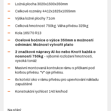
Ložná plocha 3020x1500x350mm
Celkové rozměry 4412x1625x1055mm
Výška ložné plochy 71cm
Celková hmotnost 750kg. Váha přívěsu 325kg
Kola 165/70 R13
Ocelové bočnice o výšce 350mm s možností
odnímání. Možnost vytvořit plato
2 značkové nápravy Al-ko nebo Knott každá o
nosnosti 750kg
- výborné rozložení hmotnosti,
vysoká tonáž
Masivní montovaná kontrukce rámu s příčkami pod
korbou přívěsu. "V" oje přívěsu.
6x kotvící oko v rámu přívěsu pro upevňování nákladu
zapuštěné
Konstrukční rychlost 140 km/hod
Na přání: