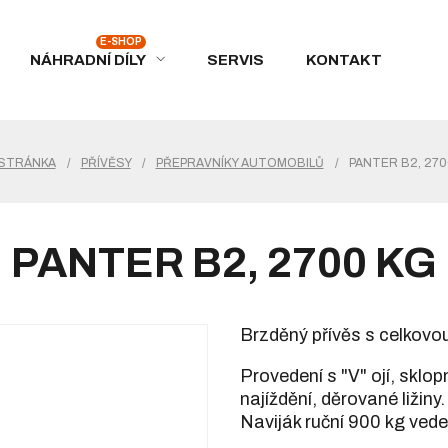
NÁHRADNÍ DÍLY
SERVIS
KONTAKT
 STRÁNKA
/
PŘÍVĚSY
/
PŘEPRAVNÍKY AUTOMOBILŮ
/
PANTER B2, 270
PANTER B2, 2700 KG
Brzděný přívěs s celkovo
Provedení s "V" ojí, sklo
najíždění, děrované ližiny
Naviják ruční 900 kg ved