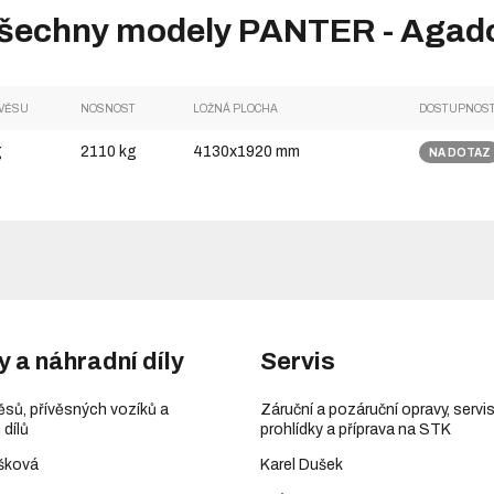
šechny modely PANTER - Agad
ÍVĚSU
NOSNOST
LOŽNÁ PLOCHA
DOSTUPNOS
g
2110 kg
4130x1920 mm
NA DOTAZ
y a náhradní díly
Servis
věsů, přívěsných vozíků a
Záruční a pozáruční opravy, servis
 dílů
prohlídky a příprava na STK
šková
Karel Dušek