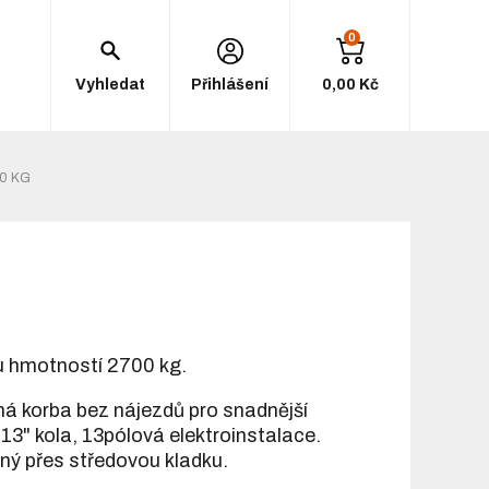
0
Vyhledat
Přihlášení
0,00 Kč
0 KG
u hmotností 2700 kg.
pná korba bez nájezdů pro snadnější
. 13" kola, 13pólová elektroinstalace.
ený přes středovou kladku.