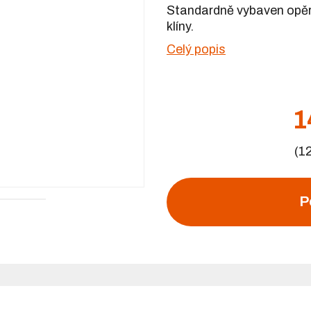
Standardně vybaven opěr
klíny.
Celý popis
1
(1
P