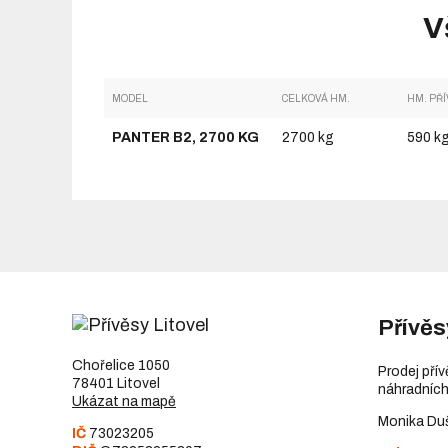
V
MODEL
CELKOVÁ HM.
HM. PŘ
PANTER B2, 2700 KG
2700 kg
590 k
Přívěs
Chořelice 1050
Prodej pří
78401 Litovel
náhradních
Ukázat na mapě
Monika Du
IČ
73023205