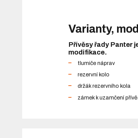
Varianty, mod
Přívěsy řady Panter j
modifikace.
tlumiče náprav
rezervní kolo
držák rezervního kola
zámek k uzamčení přív