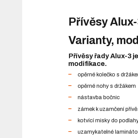
Přívěsy Alux-
Varianty, mod
Přívěsy řady Alux-3 j
modifikace.
opěrné kolečko s držák
opěrné nohy s držákem
nástavba bočnic
zámek k uzamčení přív
kotvící misky do podlah
uzamykatelné lamináto