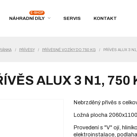
NÁHRADNÍ DÍLY
SERVIS
KONTAKT
RÁNKA
/
PŘÍVĚSY
/
PŘÍVĚSNÉ VOZÍKY DO 750 KG
/
PŘÍVĚS ALUX 3 N1,
ÍVĚS ALUX 3 N1, 750
Nebrzděný přívěs s celko
Ložná plocha 2060x110
Provedení s "V" ojí, hlin
elektroinstalace, podlaha