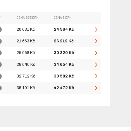
T
CENA BEZ DPH
CENA S DPH
20 631 Kč
24 964 Kč
21 663 Kč
26 212 Kč
25 058 Kč
30 320 Kč
28 640 Kč
34 654 Kč
32 712 Kč
39 582 Kč
35 101 Kč
42 472 Kč