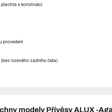
 plachta s konstrukcí
u provedení
y (bez nosného zadního čela)
chny modely Přívěsy ALUX -Ag