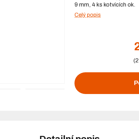
9 mm, 4 ks kotvících ok.
Celý popis
(2
P
+1
Detailní popis