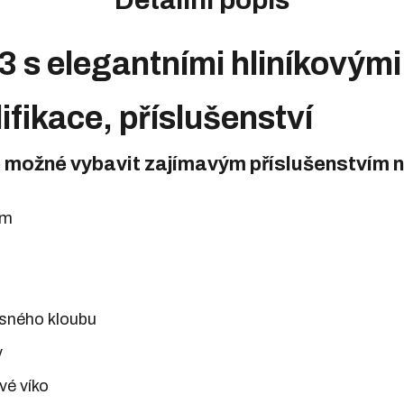
3 s elegantními hliníkovým
ifikace, příslušenství
e možné vybavit zajímavým příslušenstvím n
em
ěsného kloubu
y
vé víko