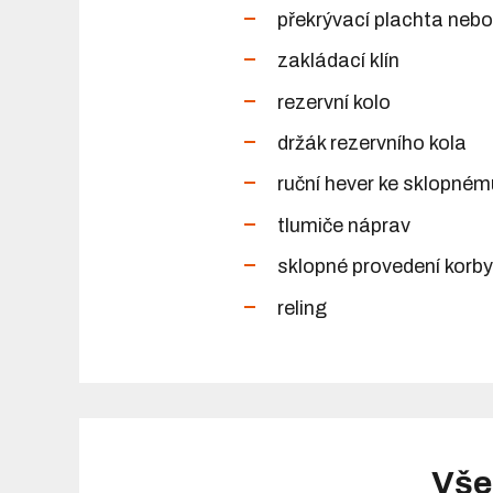
překrývací plachta nebo
zakládací klín
rezervní kolo
držák rezervního kola
ruční hever ke sklopném
tlumiče náprav
sklopné provedení korb
reling
Vše