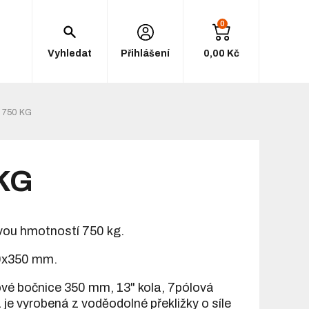
0
Vyhledat
Přihlášení
0,00 Kč
 750 KG
 KG
vou hmotností 750 kg.
0x350 mm.
íkové bočnice 350 mm, 13" kola, 7pólová
 je vyrobená z voděodolné překližky o síle