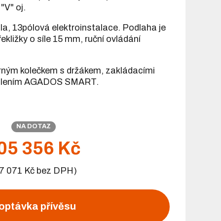
"V" oj.
ola, 13pólová elektroinstalace. Podlaha je
kližky o síle 15 mm, ruční ovládání
ným kolečkem s držákem, zakládacími
větlením AGADOS SMART.
NA DOTAZ
05 356 Kč
7 071 Kč bez DPH)
optávka přívěsu