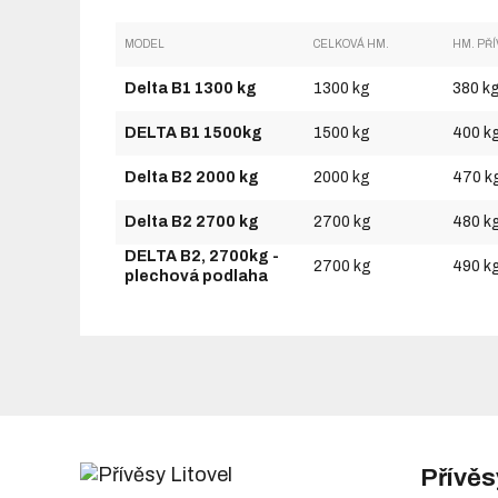
MODEL
CELKOVÁ HM.
HM. PŘ
Delta B1 1300 kg
1300 kg
380 k
DELTA B1 1500kg
1500 kg
400 k
Delta B2 2000 kg
2000 kg
470 k
Delta B2 2700 kg
2700 kg
480 k
DELTA B2, 2700kg -
2700 kg
490 k
plechová podlaha
Přívěs