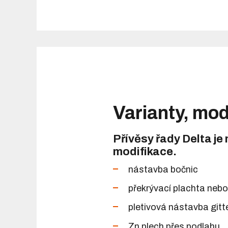
Varianty, mod
Přívěsy řady Delta je
modifikace.
nástavba bočnic
překrývací plachta nebo
pletivová nástavba git
Zn plech přes podlahu