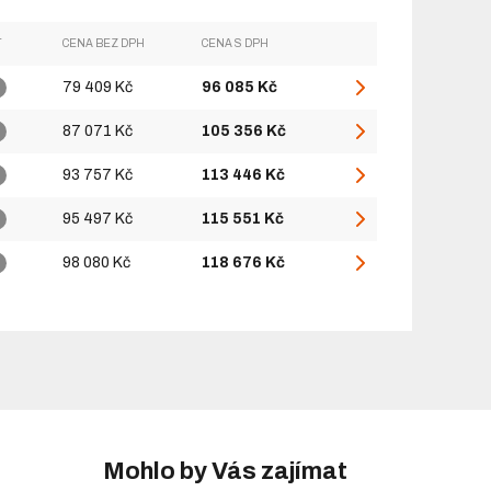
T
CENA BEZ DPH
CENA S DPH
79 409 Kč
96 085 Kč
87 071 Kč
105 356 Kč
93 757 Kč
113 446 Kč
95 497 Kč
115 551 Kč
98 080 Kč
118 676 Kč
Mohlo by Vás zajímat