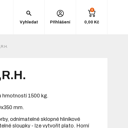
0
Vyhledat
Přihlášení
0,00 Kč
,R.H.
,R.H.
u hmotností 1500 kg.
0x350 mm.
rby, odnímatelné sklopné hliníkové
né sloupky - lze vytvořit plato. Horní