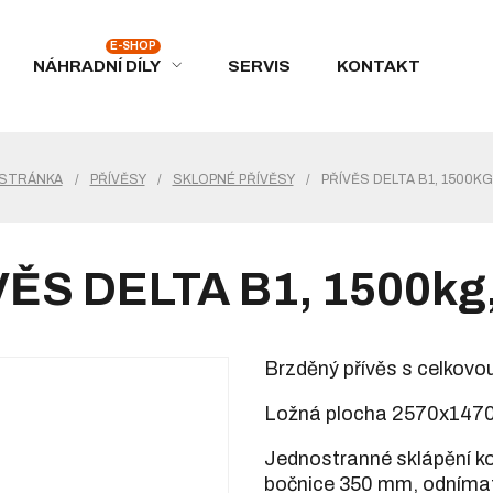
NÁHRADNÍ DÍLY
SERVIS
KONTAKT
 STRÁNKA
/
PŘÍVĚSY
/
SKLOPNÉ PŘÍVĚSY
/
PŘÍVĚS DELTA B1, 1500KG
ĚS DELTA B1, 1500kg
Brzděný přívěs s celkovo
Ložná plocha 2570x147
Jednostranné sklápění ko
bočnice 350 mm, odnímatel