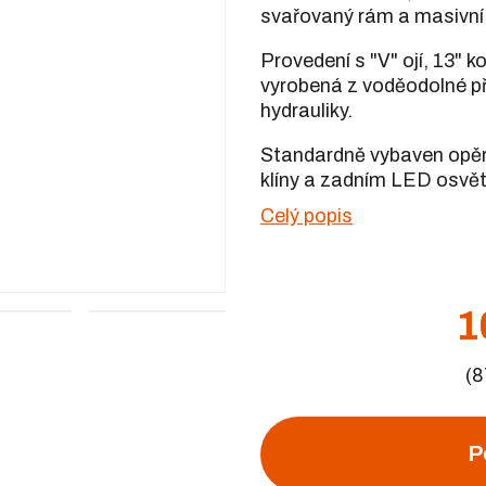
svařovaný rám a masivní 
Provedení s "V" ojí, 13" k
vyrobená z voděodolné pře
hydrauliky.
Standardně vybaven opěr
klíny a zadním LED os
Celý popis
+2
1
(8
P