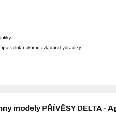
auliky
pa k elektrickému ovládání hydrauliky
hny modely PŘÍVĚSY DELTA - A