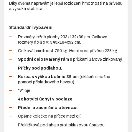
Díky dvěma nápravám je lepší rozložení hmotnosti na přívěsu
a vysoká stabilita.
Standardní vybavení:
Rozměry ložné plochy 233x132x39 cm. Celkové
rozměry d x š x v: 345x184x92 cm.
Celková hmotnost 750 kg. Hmotnost přívěsu 228 kg.
Spodní celosvařený rám
s příčkami žárově zinkovaný.
Příčky pod podlahou.
Korba
s výškou bočnic 39 cm
(sklápění možné
pomocí příplatkového heveru).
"V" oje.
4x kotvící úchyt v podlaze.
Přední a zadní čelo otevírací.
Opěrné kolečko na příčce mezi ojí.
Překližková podlaha s protiskluzovou úpravou.