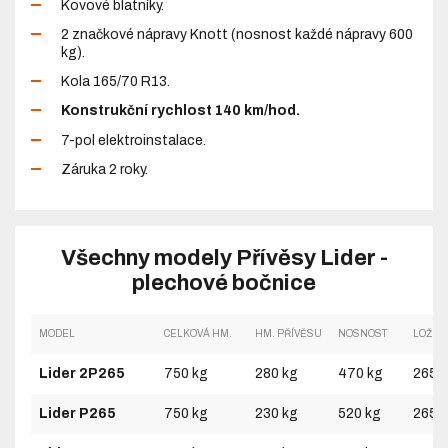
Kovové blatníky.
2 značkové nápravy Knott (nosnost každé nápravy 600
kg).
Kola 165/70 R13.
Konstrukční rychlost 140 km/hod.
7-pol elektroinstalace.
Záruka 2 roky.
Všechny modely Přívěsy Lider -
plechové bočnice
MODEL
CELKOVÁ HM.
HM. PŘÍVĚSU
NOSNOST
LOŽNÁ
Lider 2P265
750 kg
280 kg
470 kg
2650
Lider P265
750 kg
230 kg
520 kg
2650