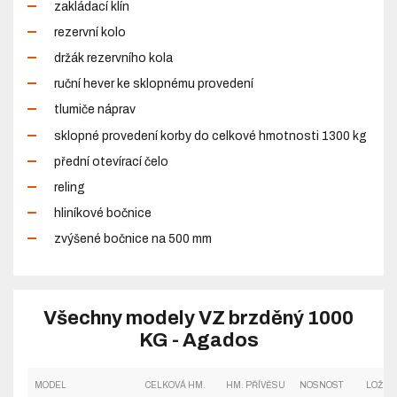
zakládací klín
rezervní kolo
držák rezervního kola
ruční hever ke sklopnému provedení
tlumiče náprav
sklopné provedení korby do celkové hmotnosti 1300 kg
přední otevírací čelo
reling
hliníkové bočnice
zvýšené bočnice na 500 mm
Všechny modely VZ brzděný 1000
KG - Agados
MODEL
CELKOVÁ HM.
HM. PŘÍVĚSU
NOSNOST
LOŽNÁ