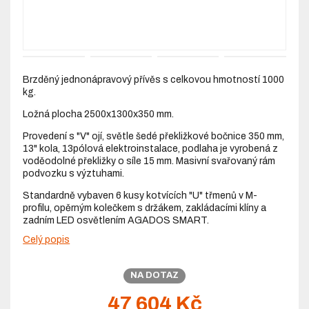
Brzděný jednonápravový přívěs s celkovou hmotností 1000
kg.
Ložná plocha 2500x1300x350 mm.
Provedení s "V" ojí, světle šedé překližkové bočnice 350 mm,
13" kola, 13pólová elektroinstalace, podlaha je vyrobená z
voděodolné překližky o síle 15 mm. Masivní svařovaný rám
podvozku s výztuhami.
Standardně vybaven 6 kusy kotvících "U" třmenů v M-
profilu, opěrným kolečkem s držákem, zakládacími klíny a
zadním LED osvětlením AGADOS SMART.
Celý popis
NA DOTAZ
47 604 Kč