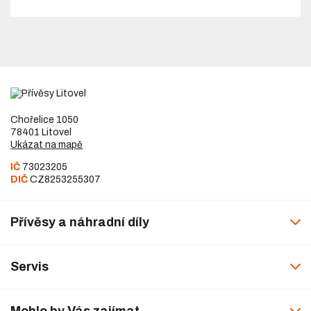
Chořelice 1050
78401 Litovel
Ukázat na mapě
IČ
73023205
DIČ
CZ8253255307
Přívěsy a náhradní díly
Servis
Mohlo by Vás zajímat