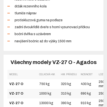
držák rezervního kola
tlumiče náprav
protiskluzová guma na podlaze
zadní dvoukřídlé dveře s horní vysunovací příčkou
boční dvířka s uzávěrem
navýšení bočnic až do výšky 1500 mm
Všechny modely VZ-27 O - Agados
MODEL
CELKOVÁ HM.
HM. PŘÍVĚSU
NOSNOST
LOŽNÁ
2500
VZ-27 O
750 kg
320 kg
430 kg
mm
VZ-27 O
1000 kg
310 kg
690 kg
2500
2500
VZ-27 O
13000 kg
390 kg
910 kg
mm