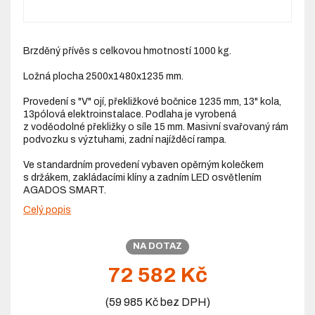
Brzděný přívěs s celkovou hmotností 1000 kg.
Ložná plocha 2500x1480x1235 mm.
Provedení s "V" ojí, překližkové bočnice 1235 mm, 13" kola,
13pólová elektroinstalace. Podlaha je vyrobená
z voděodolné překližky o síle 15 mm. Masivní svařovaný rám
podvozku s výztuhami, zadní najížděcí rampa.
Ve standardním provedení vybaven opěrným kolečkem
s držákem, zakládacími klíny a zadním LED osvětlením
AGADOS SMART.
Celý popis
NA DOTAZ
72 582 Kč
(59 985 Kč bez DPH)