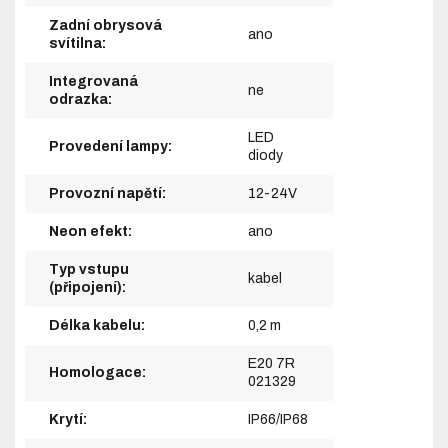
Zadní obrysová
ano
svítilna:
Integrovaná
ne
odrazka:
LED
Provedení lampy:
diody
Provozní napětí:
12-24V
Neon efekt:
ano
Typ vstupu
kabel
(připojení):
Délka kabelu:
0,2 m
E20 7R
Homologace:
021329
Krytí:
IP66/IP68