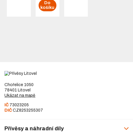
Do
blinkrem
košíku
a
projekcí
na zem
Chořelice 1050
78401 Litovel
Ukázat na mapě
IČ
73023205
DIČ
CZ8253255307
Přívěsy a náhradní díly