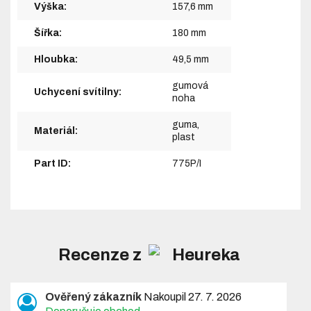
Výška:
157,6 mm
Šířka:
180 mm
Hloubka:
49,5 mm
gumová
Uchycení svítilny:
noha
guma,
Materiál:
plast
Part ID:
775P/I
Recenze z
Ověřený zákazník
Nakoupil 27. 7. 2026