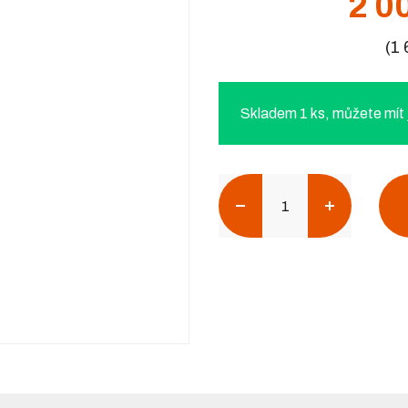
2 0
(1
Skladem 1 ks, můžete mít j
Počet