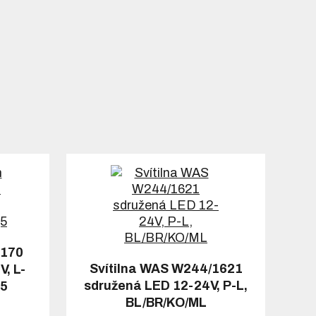
-170
Svítilna WAS W244/1621
, L-
sdružená LED 12-24V, P-L,
j5
BL/BR/KO/ML