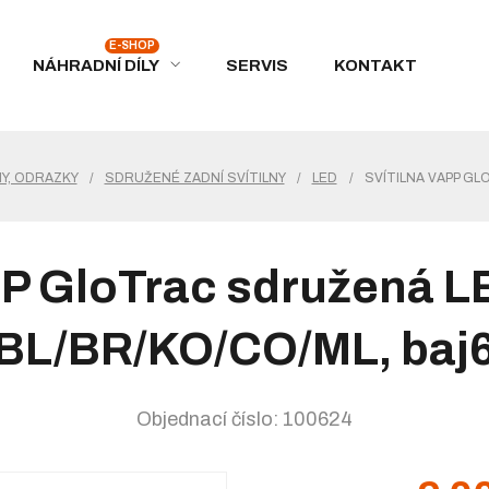
NÁHRADNÍ DÍLY
SERVIS
KONTAKT
NY, ODRAZKY
/
SDRUŽENÉ ZADNÍ SVÍTILNY
/
LED
/
SVÍTILNA VAPP GL
PP GloTrac sdružená LE
BL/BR/KO/CO/ML, baj
Objednací číslo: 100624