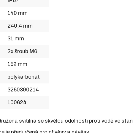
IP67
140 mm
240,4 mm
31 mm
2x šroub M6
152 mm
polykarbonát
3260390214
100624
užená svítilna se skvělou odolností proti vodě ve sta
ce je předurčená pro přívěsy a návěsy