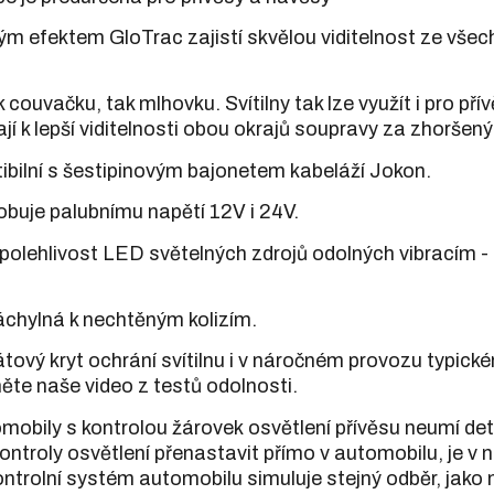
 efektem GloTrac zajistí skvělou viditelnost ze všec
 couvačku, tak mlhovku. Svítilny tak lze využít i pro pří
ají k lepší viditelnosti obou okrajů soupravy za zhorše
tibilní s šestipinovým bajonetem kabeláží Jokon.
buje palubnímu napětí 12V i 24V.
polehlivost LED světelných zdrojů odolných vibracím - 
náchylná k nechtěným kolizím.
ový kryt ochrání svítilnu i v náročném provozu typickém
něte naše video z testů odolnosti.
mobily s kontrolou žárovek osvětlení přívěsu neumí de
ntroly osvětlení přenastavit přímo v automobilu, je v n
kontrolní systém automobilu simuluje stejný odběr, jako 