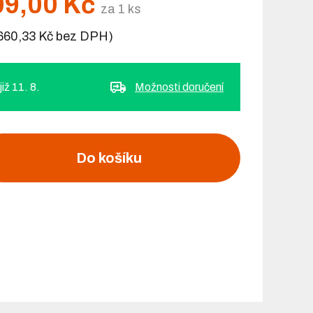
09,00 Kč
za 1 ks
 660,33 Kč bez DPH)
iž 11. 8.
Možnosti doručení
Do košíku