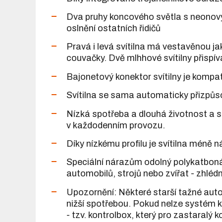
Dva pruhy koncového světla s neonovým
oslnění ostatních řidičů
Pravá i levá svítilna má vestavěnou jak
couvačky. Dvě mlhhové svítilny přispív
Bajonetový konektor svítilny je kompa
Svítilna se sama automaticky přizpůso
Nízká spotřeba a dlouhá životnost a s
v každodenním provozu.
Díky nízkému profilu je svítilna méně 
Speciální nárazům odolný polykatbonát
automobilů, strojů nebo zvířat - zhléd
Upozornění: Některé starší tažné auto
nižší spotřebou. Pokud nelze systém ko
- tzv. kontrolbox, který pro zastaralý 