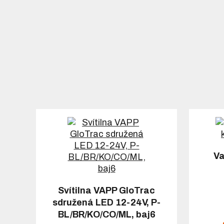
Va
Svítilna VAPP GloTrac
sdružená LED 12-24V, P-
BL/BR/KO/CO/ML, baj6