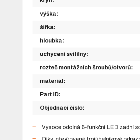
krytí:
výška:
šířka:
hloubka:
uchycení svítilny:
rozteč montážních šroubů/otvorů:
materiál:
Part ID:
Objednací číslo:
Vysoce odolná 6-funkční LED zadní sdr
Díky integrované trojúhelníkové odraz