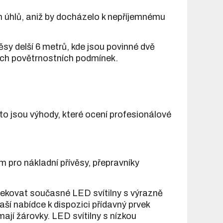
h úhlů, aniž by docházelo k nepříjemnému
věsy delší 6 metrů, kde jsou povinné dvě
ných povětrnostních podmínek.
to jsou výhody, které ocení profesionálové
 pro nákladní přívěsy, přepravníky
tekovat současné LED svítilny s výrazně
aší nabídce k dispozici přídavný prvek
mají žárovky. LED svítilny s nízkou