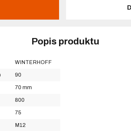
D
Popis produktu
WINTERHOFF
)
90
70 mm
800
)
75
M12