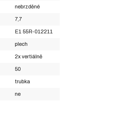
nebrzděné
7,7
E1 55R-012211
plech
2x vertiálně
50
trubka
ne