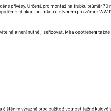
zděné přívěsy. Určená pro montáž na trubku průměr 7
 opatřeno stiskací pojistkou a otvorem pro zámek WW
itelná a není nutné ji seřizovat. Míra opotřebení tažné
těním výrazně prodloužíte životnost tažné kulové s