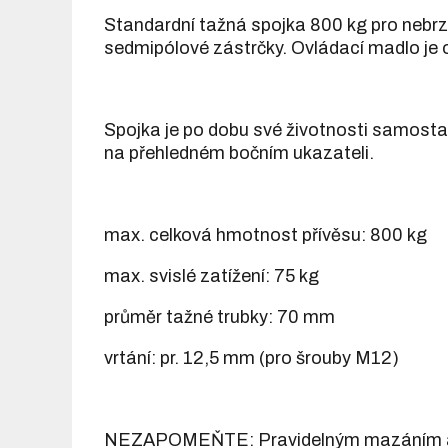
Standardní tažná spojka 800 kg pro nebr
sedmipólové zástrčky. Ovládací madlo je
Spojka je po dobu své životnosti samostav
na přehledném bočním ukazateli.
max. celková hmotnost přívěsu: 800 kg
max. svislé zatížení: 75 kg
průměr tažné trubky: 70 mm
vrtání: pr. 12,5 mm (pro šrouby M12)
NEZAPOMEŇTE: Pravidelným mazáním a čiš