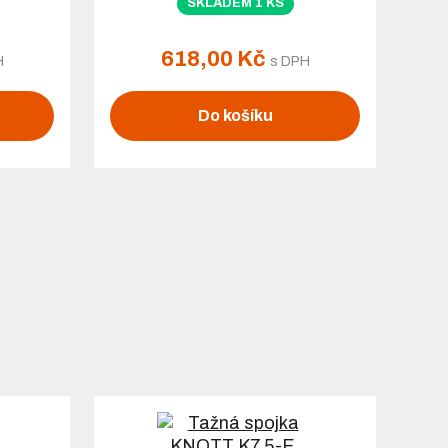
SKLADEM 1 KS
618,00 Kč
H
s DPH
Do košíku