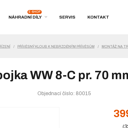
NÁHRADNÍ DÍLY
SERVIS
KONTAKT
ÍZENÍ
/
PŘÍVĚSNÝ KLOUB K NEBRZDĚNÝM PŘÍVĚSŮM
/
MONTÁŽ NA T
pojka WW 8-C pr. 70 mm
Objednací číslo: 80015
39
(3