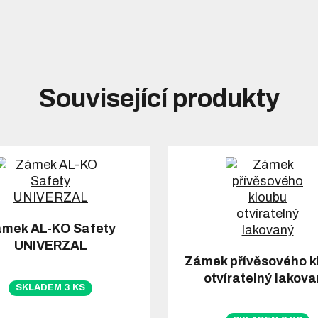
Související produkty
mek AL-KO Safety
UNIVERZAL
Zámek přívěsového k
otvíratelný lakov
SKLADEM 3 KS