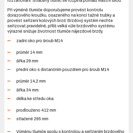
roztahování. Stlačený tlumič se rozpíná pomalu vlastní silou.
Při výměně tlumiče doporučujeme provést kontrolu
dorazového kroužku, osazeného na konci tažné trubky a
provést seřízení kolových brzd. Brzdový systém nechte
seřizovat pravidelně, příliš velká vůle brzdového systému
výrazně snižuje životnost tlumiče nájezdové brzdy.
zadní oko pro šroub M14
průměr 14 mm
šířka 29 mm
přední oko s distančním pouzdrem pro šroub M14
průměr 14,2 mm
šířka 34 mm
délka ke středu oka:
prodlouženo 412 mm
stlačené 295 mm
Výměnu tlumiče spolu s kontrolou a seřízením brzdového