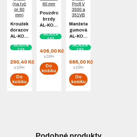
Pouzdro
brzdy
Kroužek
Manžeta
AL-KO…
dorazový
gumová
SKLADEM
AL-KO…
AL-KO…
4 KS
SKLADEM
SKLADEM
2 KS
2 KS
406,00 Kč
s DPH
290,40 Kč
686,00 Kč
Do
s DPH
s DPH
košíku
Do
Do
košíku
košíku
Podobné produkty