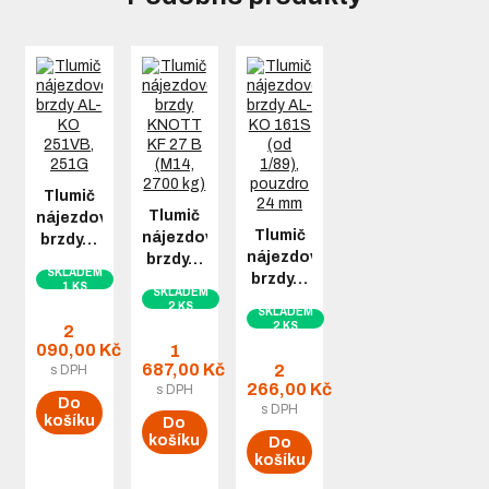
Tlumič
Tlumič
nájezdové
Tlumič
nájezdové
brzdy…
nájezdové
brzdy…
SKLADEM
brzdy…
1 KS
SKLADEM
2 KS
SKLADEM
2 KS
2
090,00 Kč
1
687,00 Kč
2
s DPH
266,00 Kč
s DPH
Do
s DPH
košíku
Do
košíku
Do
košíku