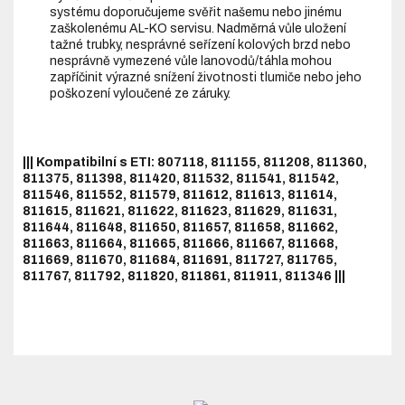
systému doporučujeme svěřit našemu nebo jinému
zaškolenému AL-KO servisu. Nadměrná vůle uložení
tažné trubky, nesprávné seřízení kolových brzd nebo
nesprávně vymezené vůle lanovodů/táhla mohou
zapříčinit výrazné snížení životnosti tlumiče nebo jeho
poškození vyloučené ze záruky.
||| Kompatibilní s ETI: 807118, 811155, 811208, 811360,
811375, 811398, 811420, 811532, 811541, 811542,
811546, 811552, 811579, 811612, 811613, 811614,
811615, 811621, 811622, 811623, 811629, 811631,
811644, 811648, 811650, 811657, 811658, 811662,
811663, 811664, 811665, 811666, 811667, 811668,
811669, 811670, 811684, 811691, 811727, 811765,
811767, 811792, 811820, 811861, 811911, 811346 |||