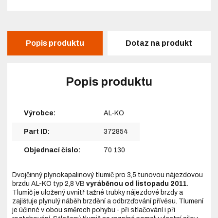
Popis produktu
Dotaz na produkt
Popis produktu
Výrobce:
AL-KO
Part ID:
372854
Objednací číslo:
70 130
Dvojčinný plynokapalinový tlumič pro 3,5 tunovou nájezdovou
brzdu AL-KO typ 2,8 VB
vyráběnou od listopadu 2011
.
Tlumič je uložený uvnitř tažné trubky nájezdové brzdy a
zajišťuje plynulý náběh brzdění a odbrzďování přívěsu. Tlumení
je účinné v obou směrech pohybu - při stlačování i při