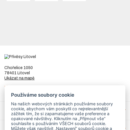
Chořelice 1050
78401 Litovel
Ukázat na mapě
IČ
73023205
DIČ
CZ8253255307
Používáme soubory cookie
Na našich webových stránkách používáme soubory
cookie, abychom vám poskytli co nejrelevantnější
Přívěsy a náhradní díly
zážitek tím, že si zapamatujeme vaše preference a
opakované návštěvy. Kliknutím na „Přijmout vše“
souhlasíte s používáním VŠECH souborů cookie.
Můžete však navštívit „Nastavení“ souborů cookie a
Servis