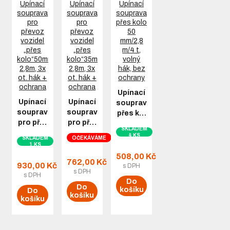
Upínací
Upínací
Upínací
souprava
souprava
souprava
přes k…
pro př…
pro př…
SKLADEM
4 KS
SKLADEM
OČEKÁVÁME
1 KS
508,00 Kč
762,00 Kč
930,00 Kč
s DPH
s DPH
s DPH
Do
Do
košíku
Do
košíku
košíku