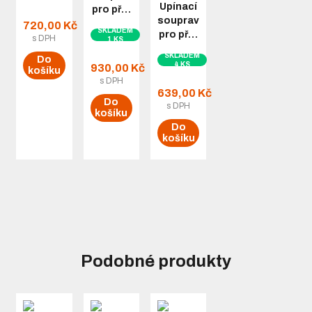
Upínací
pro př…
souprava
720,00 Kč
SKLADEM
pro př…
s DPH
1 KS
SKLADEM
Do
4 KS
930,00 Kč
košíku
s DPH
639,00 Kč
Do
s DPH
košíku
Do
košíku
Podobné produkty