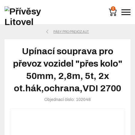
0
PÁSY PRO PŘEVOZ AUT
Upínací souprava pro
převoz vozidel "přes kolo"
50mm, 2,8m, 5t, 2x
ot.hák,ochrana,VDI 2700
Objednací číslo: 102048