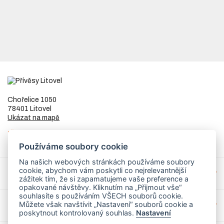
Chořelice 1050
78401 Litovel
Ukázat na mapě
IČ
73023205
DIČ
CZ8253255307
Používáme soubory cookie
Na našich webových stránkách používáme soubory
cookie, abychom vám poskytli co nejrelevantnější
Přívěsy a náhradní díly
zážitek tím, že si zapamatujeme vaše preference a
opakované návštěvy. Kliknutím na „Přijmout vše“
souhlasíte s používáním VŠECH souborů cookie.
Můžete však navštívit „Nastavení“ souborů cookie a
Servis
poskytnout kontrolovaný souhlas.
Nastavení