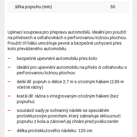
šířka popruhu (mm)
50
Upínací souprava pro přepravu automobilů. Ideální pro použití
na přívěsech a odtahovkách s perforovanou ložnou plochou.
Použití tří háků umožňuje pevné a bezpečné uchycení přes
kolo převáženého automobilu.
bezpečné upevnění automobilu přes kolo
ideální pro upevnění automobilu na přívěs či odtahovku s
perforovanou ložnou plochou
delší díl: popruh o délce 2,7 m s otočným hákem (2,85 m
včetně ráčny)
kratší díl: ráčna s integrovaným otočným hákem (bez
popruhu)
součástí sady je ochranný návlek se speciálním
protiskluzovým povrchem, který zabraňuje sklouznutí
popruhu z kola a zároveň jej chrání před poškozením
délka protiskluzového návleku: 120 cm