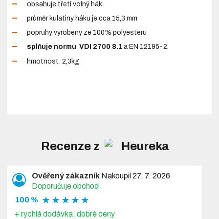
obsahuje třetí volný hák
průměr kulatiny háku je cca 15,3 mm
popruhy vyrobeny ze 100% polyesteru
splňuje normu
VDI 2700 8.1
a EN 12195-2.
hmotnost: 2,3kg
Recenze z
Ověřený zákazník
Nakoupil 27. 7. 2026
Doporučuje obchod
★ ★ ★ ★ ★
100 %
+ rychlá dodávka, dobré ceny