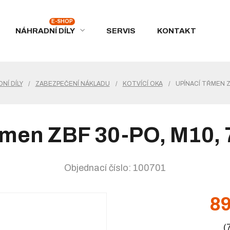
NÁHRADNÍ DÍLY
SERVIS
KONTAKT
NÍ DÍLY
/
ZABEZPEČENÍ NÁKLADU
/
KOTVÍCÍ OKA
/
UPÍNACÍ TŘMEN Z
třmen ZBF 30-PO, M10,
Objednací číslo: 100701
89
(