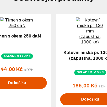
men s okem 250 daN
Kotevní miska pr. 1
SKLADEM >10 KS
(zápustná, 1000 k
44,00 Kč
s DPH
SKLADEM >10 KS
Do košíku
185,00 Kč
s DP
Do košíku