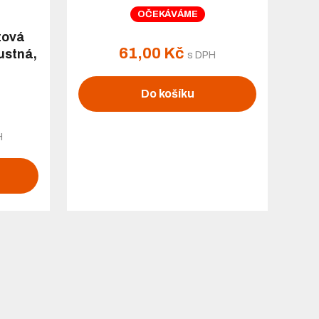
OČEKÁVÁME
zová
61,00 Kč
ustná,
s DPH
Do košíku
H