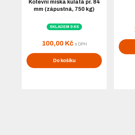
Kotevní miska kulatá pr. 84
mm (zápustná, 750 kg)
SKLADEM 9 KS
100,00 Kč
s DPH
Do košíku