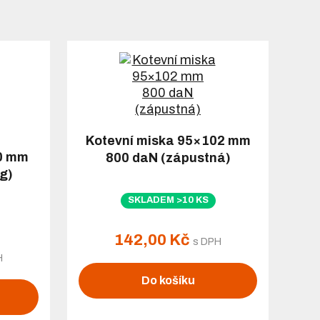
Kotevní miska 95×102 mm
30 mm
800 daN (zápustná)
g)
SKLADEM >10 KS
142,00 Kč
s DPH
H
Do košíku