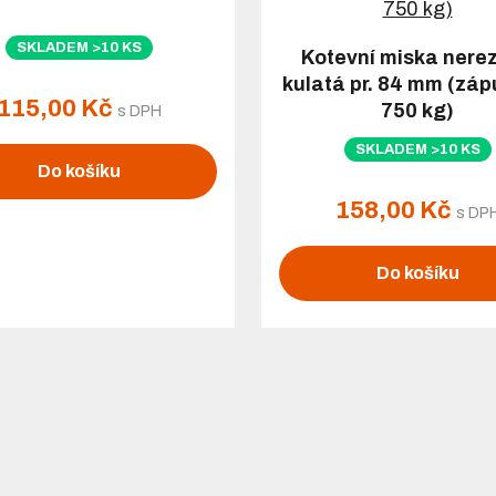
SKLADEM >10 KS
Kotevní miska nere
kulatá pr. 84 mm (záp
115,00 Kč
750 kg)
s DPH
SKLADEM >10 KS
Do košíku
158,00 Kč
s DP
Do košíku