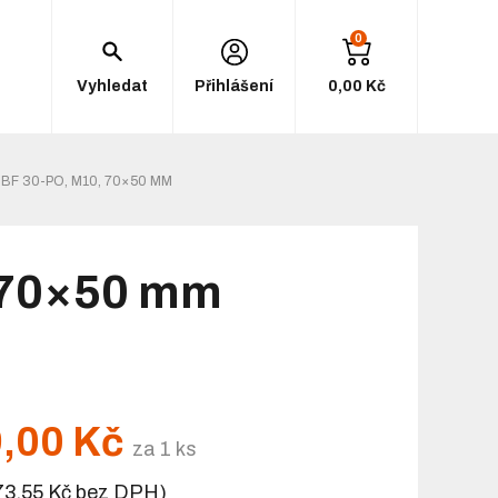
0
Vyhledat
Přihlášení
0,00 Kč
BF 30-PO, M10, 70×50 MM
 70×50 mm
,00 Kč
za 1 ks
73,55 Kč bez DPH)