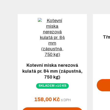
Tř
Kotevní miska nerezová
kulatá pr. 84 mm (zápustná,
750 kg)
SKLADEM >10 KS
158,00 Kč
s DPH