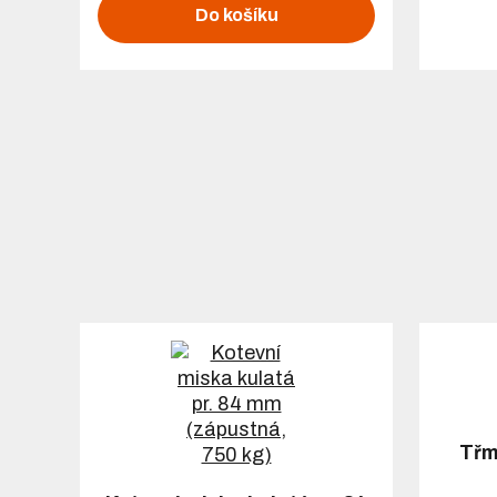
Do košíku
Třm