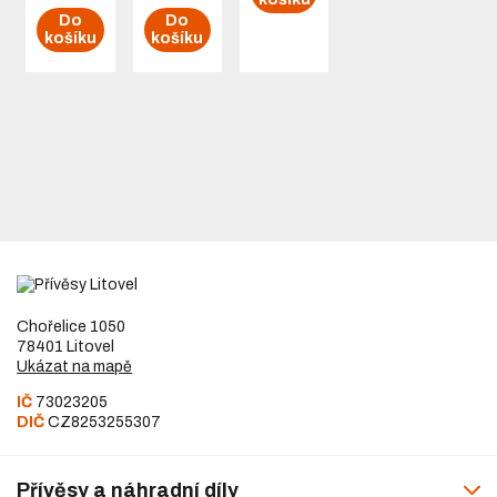
Do
Do
košíku
košíku
Chořelice 1050
78401 Litovel
Ukázat na mapě
IČ
73023205
DIČ
CZ8253255307
Přívěsy a náhradní díly