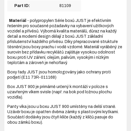
Part ID:
81109
Materiál
- polypropylen Série boxů JUST je efektivním
řešením pro současné požadavky na vybavení užitkových
vozidel a přívěsů. Výborná kvalita materiálů, důraz na každý
detail a moderní design dělají z boxů JUST základní
příslušenství každého přívěsu. Díky přepracované struktuře
těsnění jsou boxy prachu i vodě vzdorné. Materiál vyráběný ze
surovin bez přídavku recyklátů zajišťuje vysokou odolnost
boxu proti UV záření, olejům, palivům, vysokým i nízkým
teplotám a zároveň je nehořlavý.
Boxy řady JUST jsou homologovány jako ochrany proti
podjetí (E11 73R-011168)
Box JUST 900 je primárně určený k montáži v poloze s
uzavřeným víkem svisle (např. na bok pod ložnou plochu
vozidla).
Panty víka jsou u boxu JUST 900 umístěny na delší straně.
Uzávěr boxu je opatřen dvěma zámky s plastovými krytkami.
Součástí dodávky jsou čtyři klíče (každý z klíčů pasuje do
obou zámků boxu).