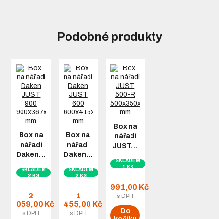
Podobné produkty
Box na
Box na
Box na
nářadí
nářadí
nářadí
JUST…
Daken…
Daken…
SKLADEM
1 KS
SKLADEM
SKLADEM
2 KS
2 KS
991,00 Kč
2
1
s DPH
059,00 Kč
455,00 Kč
Do
s DPH
s DPH
košíku