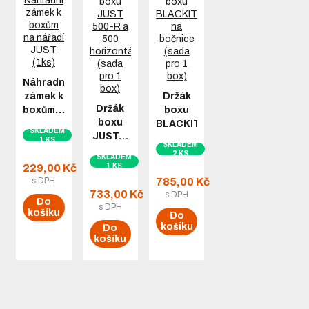
Náhradní
zámek k
Držák
Držák
boxům…
boxu
boxu
BLACKIT…
SKLADEM
JUST…
1 KS
SKLADEM
2 KS
SKLADEM
229,00 Kč
1 KS
s DPH
785,00 Kč
733,00 Kč
s DPH
Do
s DPH
košíku
Do
košíku
Do
košíku