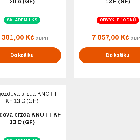
20 A (GF)
13 E (GF)
SKLADEM 1 KS
OBVYKLE 10 DNŮ
 381,00 Kč
7 057,00 Kč
s DPH
s D
Do košíku
Do košíku
dová brzda KNOTT KF
13 C (GF)