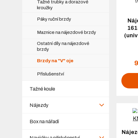
Tažné trubky a dorazové
kroužky
Páky ruční brzdy
Náj
161
Maznice na nájezdové brzdy
(uni
Ostatní díly na nájezdové
brzdy
Brzdy na "V" oje
9
Příslušenství
Tažné koule
Nájezdy
Box na nářadí
Nájez
Navijáky a příslušenství