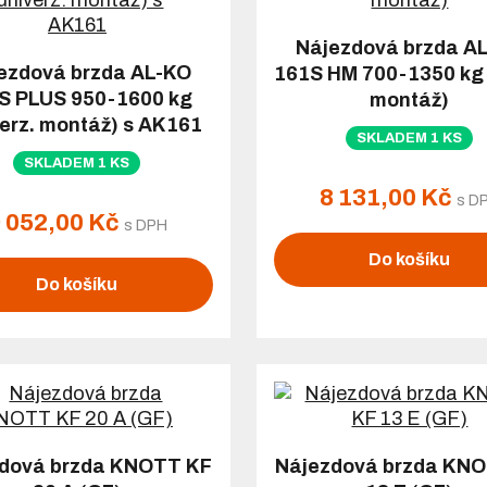
Nájezdová brzda A
ezdová brzda AL-KO
161S HM 700-1350 kg 
S PLUS 950-1600 kg
montáž)
verz. montáž) s AK161
SKLADEM 1 KS
SKLADEM 1 KS
8 131,00 Kč
s D
 052,00 Kč
s DPH
Do košíku
Do košíku
dová brzda KNOTT KF
Nájezdová brzda KN