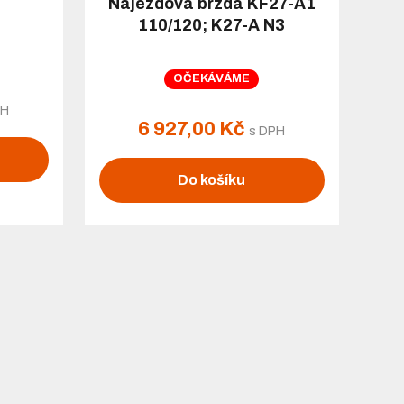
Nájezdová brzda KF27-A1
110/120; K27-A N3
OČEKÁVÁME
PH
6 927,00 Kč
s DPH
Do košíku