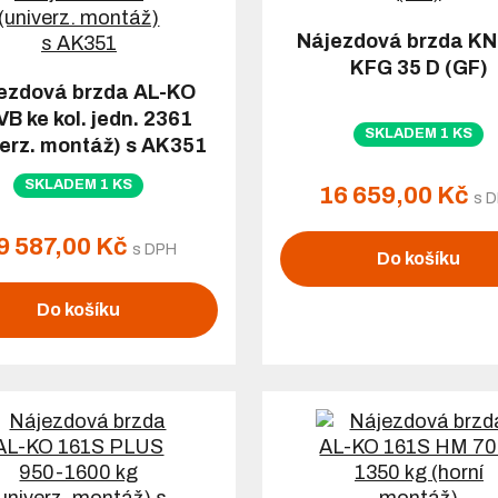
Nájezdová brzda K
KFG 35 D (GF)
ezdová brzda AL-KO
VB ke kol. jedn. 2361
SKLADEM 1 KS
verz. montáž) s AK351
SKLADEM 1 KS
16 659,00 Kč
s 
9 587,00 Kč
s DPH
Do košíku
Do košíku