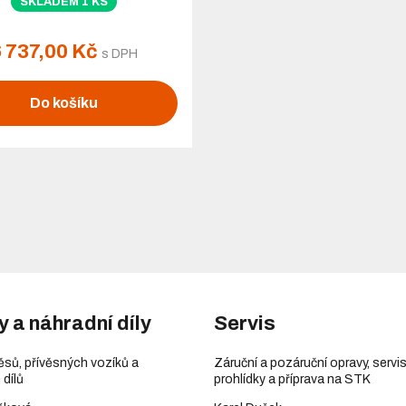
SKLADEM 1 KS
6 737,00 Kč
s DPH
Do košíku
y a náhradní díly
Servis
věsů, přívěsných vozíků a
Záruční a pozáruční opravy, servis
 dílů
prohlídky a příprava na STK