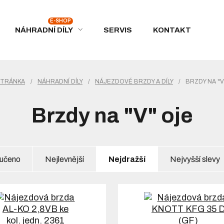
NÁHRADNÍ DÍLY
SERVIS
KONTAKT
STRÁNKA
/
NÁHRADNÍ DÍLY
/
NÁJEZDOVÉ BRZDY A DÍLY
/
BRZDY NA "V
Brzdy na "V" oje
učeno
Nejlevnější
Nejdražší
Nejvyšší slevy