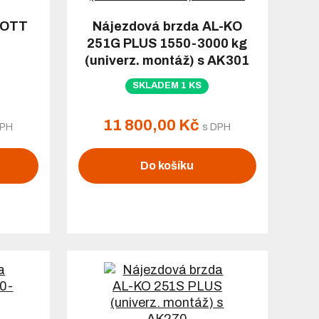
NOTT
Nájezdová brzda AL-KO
251G PLUS 1550-3000 kg
(univerz. montáž) s AK301
SKLADEM 1 KS
11 800,00 Kč
DPH
s DPH
Do košíku