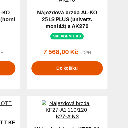
L-KO
Nájezdová brzda AL-KO
(horní
251S PLUS (univerz.
montáž) s AK270
SKLADEM 1 KS
7 568,00 Kč
PH
s DPH
Do košíku
OTT KF