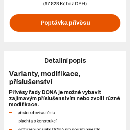
(67 828 Kč bez DPH)
Poptávka přívěsu
Detailní popis
Varianty, modifikace,
příslušenství
Přívěsy řady DONA je možné vybavit
zajímavým příslušenstvím nebo zvolit různé
modifikace.
přední otevírací čelo
plachta s konstrukcí
vyztužení nosníků DONA pro použití nájezdů