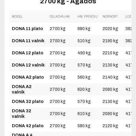
2700 kg - Agados
MODEL
CELKOVÁ HM.
HM. PŘÍVĚSU
NOSNOST
LOŽNÁ
DONA 11 plato
2700 kg
680 kg
2020 kg
3825
DONA 11 valník
2700 kg
510 kg
2190 kg
3825
DONA 12 plato
2700 kg
490 kg
2210 kg
4170
DONA 12 valník
2700 kg
570 kg
2130 kg
4170
DONA A2 plato
2700 kg
560 kg
2140 kg
4170
DONA A2
2700 kg
620 kg
2080 kg
4170
valník
DONA 32 plato
2700 kg
570 kg
2130 kg
4170
DONA 32
2700 kg
610 kg
2090 kg
4170
valník
DONA 42 plato
2700 kg
580 kg
2120 kg
4170
DONA A 4