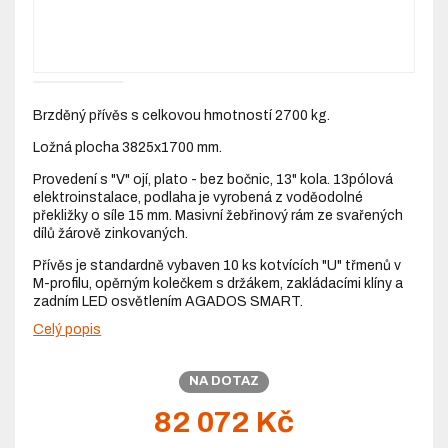
Brzděný přívěs s celkovou hmotností 2700 kg.
Ložná plocha 3825x1700 mm.
Provedení s "V" ojí, plato - bez bočnic, 13" kola. 13pólová
elektroinstalace, podlaha je vyrobená z voděodolné
překližky o síle 15 mm. Masivní žebřinový rám ze svařených
dílů žárově zinkovaných.
Přívěs je standardně vybaven 10 ks kotvících "U" třmenů v
M-profilu, opěrným kolečkem s držákem, zakládacími klíny a
zadním LED osvětlením AGADOS SMART.
Celý popis
NA DOTAZ
82 072 Kč