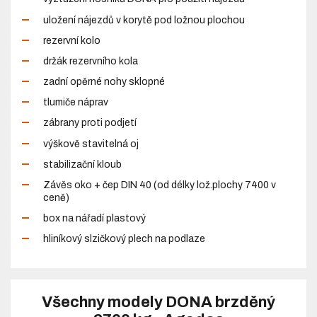
uložení nájezdů v korytě pod ložnou plochou
rezervní kolo
držák rezervního kola
zadní opěrné nohy sklopné
tlumiče náprav
zábrany proti podjetí
výškově stavitelná oj
stabilizační kloub
Závěs oko + čep DIN 40 (od délky lož.plochy 7400 v
ceně)
box na nářadí plastový
hliníkový slzičkový plech na podlaze
Všechny modely DONA brzděný