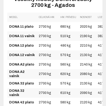
2700 kg - Agados
MODEL
CELKOVÁ HM.
HM. PŘÍVĚSU
NOSNOST
LOŽNÁ
DONA 11 plato
2700 kg
680 kg
2020 kg
3825
DONA 11 valník
2700 kg
510 kg
2190 kg
3825
DONA 12 plato
2700 kg
490 kg
2210 kg
4170
DONA 12 valník
2700 kg
570 kg
2130 kg
4170
DONA A2 plato
2700 kg
560 kg
2140 kg
4170
DONA A2
2700 kg
620 kg
2080 kg
4170
valník
DONA 32 plato
2700 kg
570 kg
2130 kg
4170
DONA 32
2700 kg
610 kg
2090 kg
4170
valník
DONA 42 plato
2700 kg
580 kg
2120 kg
4170