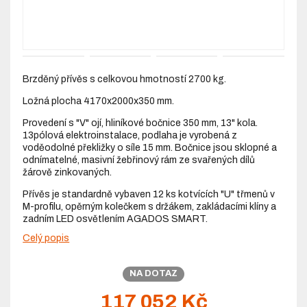
Brzděný přívěs s celkovou hmotností 2700 kg.
Ložná plocha 4170x2000x350 mm.
Provedení s "V" ojí, hliníkové bočnice 350 mm, 13" kola.
13pólová elektroinstalace, podlaha je vyrobená z
voděodolné překližky o síle 15 mm. Bočnice jsou sklopné a
odnímatelné, masivní žebřinový rám ze svařených dílů
žárově zinkovaných.
Přívěs je standardně vybaven 12 ks kotvících "U" třmenů v
M-profilu, opěrným kolečkem s držákem, zakládacími klíny a
zadním LED osvětlením AGADOS SMART.
Celý popis
NA DOTAZ
117 052 Kč