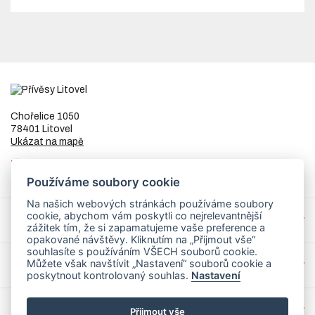
Chořelice 1050
78401 Litovel
Ukázat na mapě
IČ
73023205
DIČ
CZ8253255307
Používáme soubory cookie
Na našich webových stránkách používáme soubory
cookie, abychom vám poskytli co nejrelevantnější
Přívěsy a náhradní díly
zážitek tím, že si zapamatujeme vaše preference a
opakované návštěvy. Kliknutím na „Přijmout vše“
souhlasíte s používáním VŠECH souborů cookie.
Můžete však navštívit „Nastavení“ souborů cookie a
Servis
poskytnout kontrolovaný souhlas.
Nastavení
Mohlo by Vás zajímat
Přijmout vše