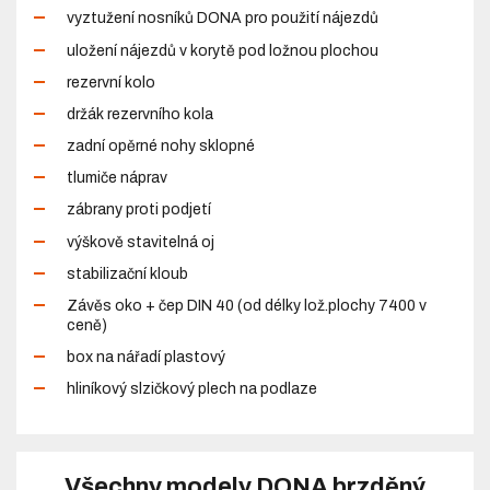
vyztužení nosníků DONA pro použití nájezdů
uložení nájezdů v korytě pod ložnou plochou
rezervní kolo
držák rezervního kola
zadní opěrné nohy sklopné
tlumiče náprav
zábrany proti podjetí
výškově stavitelná oj
stabilizační kloub
Závěs oko + čep DIN 40 (od délky lož.plochy 7400 v
ceně)
box na nářadí plastový
hliníkový slzičkový plech na podlaze
Všechny modely DONA brzděný