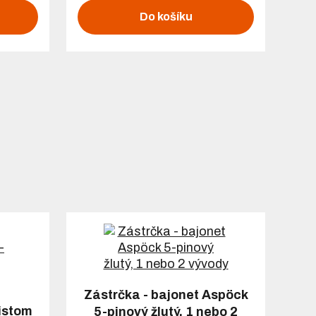
Do košíku
Zástrčka - bajonet Aspöck
ristom
5-pinový žlutý, 1 nebo 2