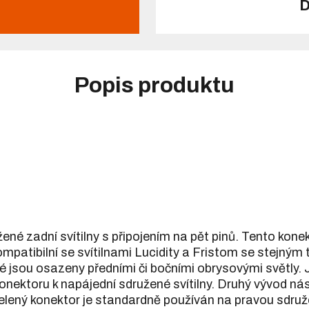
D
Popis produktu
né zadní svítilny s připojením na pět pinů. Tento konekt
ompatibilní se svítilnami Lucidity a Fristom se stejný
eré jsou osazeny předními či bočními obrysovými světly.
onektoru k napájední sdružené svítilny. Druhý vývod ná
elený konektor je standardně používán na pravou sdruže