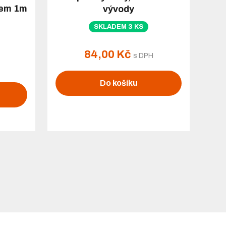
elem 1m
vývody
SKLADEM 3 KS
84,00 Kč
s DPH
Do košíku