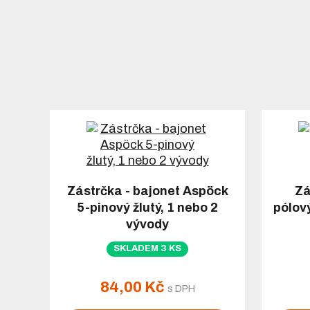
Zástrčka - bajonet Aspöck
Zá
5-pinový žlutý, 1 nebo 2
pólov
vývody
SKLADEM 3 KS
84,00 Kč
s DPH