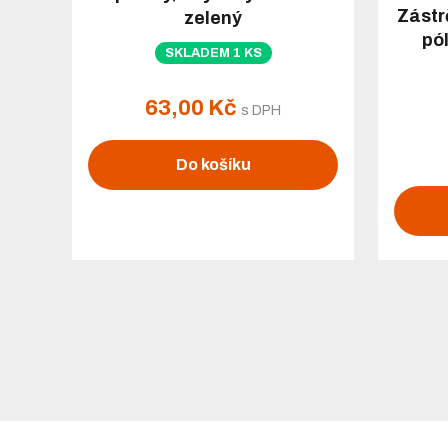
Zástr
zelený
pó
SKLADEM 1 KS
63,00 Kč
s DPH
Do košíku