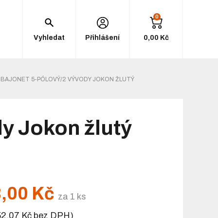
0
Vyhledat
Přihlášení
0,00 Kč
 BAJONET 5-PÓLOVÝ/2 VÝVODY JOKON ŽLUTÝ
dy Jokon žlutý
,00 Kč
za 1 ks
52,07 Kč bez DPH)