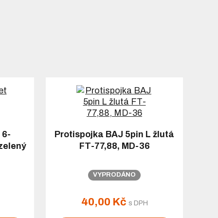
 6-
Protispojka BAJ 5pin L žlutá
zelený
FT-77,88, MD-36
VYPRODÁNO
40,00 Kč
s DPH