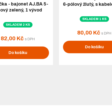
čka - bajonet AJ.BA 5-
6-pólový žlutý, s kab
lový zelený, 1 vývod
SKLADEM 1 KS
SKLADEM 2 KS
80,00 Kč
s DPH
82,00 Kč
s DPH
Do košíku
Do košíku