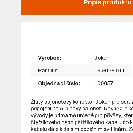
Popis produktu
Výrobce:
Jokon
Part ID:
19.5035.011
Objednací číslo:
100057
Žlutý bajonetový konektor Jokon pro sdruže
připojení na 5-pinový bajonet. Rovněž je k
vývody je primárně určené pro přívěsy, kt
čtyřžilového nebo pětižilového kabelu do k
kabelu dále k dalším pozičním svítilnám. Z